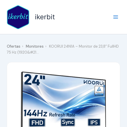
Ir
al
ikerbit
contenido
Ofertas
›
Monitores
›
KOORUI 24N1A – Monitor de 23,8” FullHD
75 Hz (1920&#21…