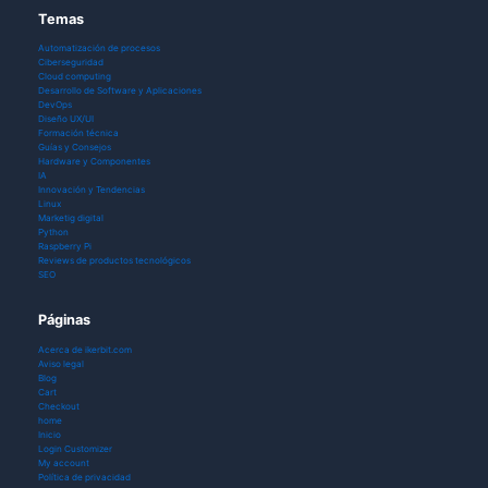
Temas
Automatización de procesos
Ciberseguridad
Cloud computing
Desarrollo de Software y Aplicaciones
DevOps
Diseño UX/UI
Formación técnica
Guías y Consejos
Hardware y Componentes
IA
Innovación y Tendencias
Linux
Marketig digital
Python
Raspberry Pi
Reviews de productos tecnológicos
SEO
Páginas
Acerca de ikerbit.com
Aviso legal
Blog
Cart
Checkout
home
Inicio
Login Customizer
My account
Política de privacidad