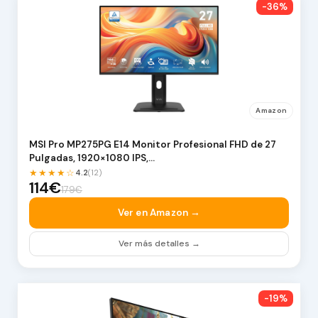
-36%
Amazon
MSI Pro MP275PG E14 Monitor Profesional FHD de 27
Pulgadas, 1920×1080 IPS,…
★★★★☆
4.2
(12)
114€
179€
Ver en Amazon →
Ver más detalles →
-19%