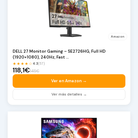
Amazon
DELL 27 Monitor Gaming – SE2726HG, Full HD
(1920×1080), 240Hz, Fast …
★★★★☆
4.3
(57)
118,1€
145€
Ver en Amazon →
Ver más detalles →