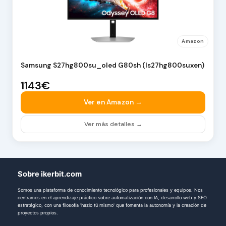
Amazon
Samsung S27hg800su_oled G80sh (ls27hg800suxen)
1143€
Ver en Amazon →
Ver más detalles →
Sobre ikerbit.com
Somos una plataforma de conocimiento tecnológico para profesionales y equipos. Nos
centramos en el aprendizaje práctico sobre automatización con IA, desarrollo web y SEO
estratégico, con una filosofía 'hazlo tú mismo' que fomenta la autonomía y la creación de
proyectos propios.