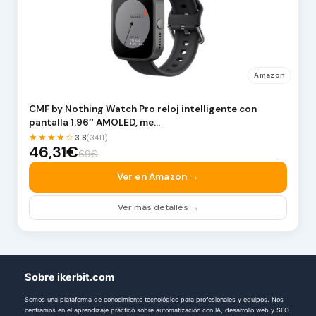
Amazon
CMF by Nothing Watch Pro reloj intelligente con
pantalla 1.96″ AMOLED, me…
★★★★☆
3.8
(3411)
46,31€
69€
Ver en Amazon →
Ver más detalles →
Sobre ikerbit.com
Somos una plataforma de conocimiento tecnológico para profesionales y equipos. Nos
centramos en el aprendizaje práctico sobre automatización con IA, desarrollo web y SEO