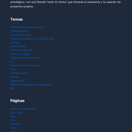
estratégico, con una filosofía 'hazlo tú mismo' que fomenta la autonomía y la creación de
proyectos propios.
Temas
Automatización de procesos
Ciberseguridad
Cloud computing
Desarrollo de Software y Aplicaciones
DevOps
Diseño UX/UI
Formación técnica
Guías y Consejos
Hardware y Componentes
IA
Innovación y Tendencias
Linux
Marketig digital
Python
Raspberry Pi
Reviews de productos tecnológicos
SEO
Páginas
Acerca de ikerbit.com
Aviso legal
Blog
Cart
Checkout
home
Inicio