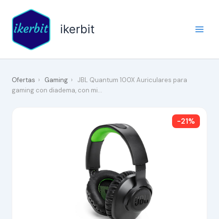
Ir
al
ikerbit
contenido
Ofertas
›
Gaming
›
JBL Quantum 100X Auriculares para
gaming con diadema, con mi…
-21%