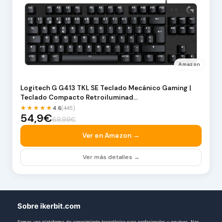
Amazon
Logitech G G413 TKL SE Teclado Mecánico Gaming |
Teclado Compacto Retroiluminad…
★★★★★
4.6
(445)
54,9€
69,99€
Ver en Amazon →
Ver más detalles →
Sobre ikerbit.com
Somos una plataforma de conocimiento tecnológico para profesionales y equipos. Nos