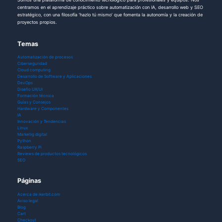
centramos en el aprendizaje práctico sobre automatización con IA, desarrollo web y SEO
estratégico, con una filosofía 'hazlo tú mismo' que fomenta la autonomía y la creación de
proyectos propios.
Temas
Automatización de procesos
Ciberseguridad
Cloud computing
Desarrollo de Software y Aplicaciones
DevOps
Diseño UX/UI
Formación técnica
Guías y Consejos
Hardware y Componentes
IA
Innovación y Tendencias
Linux
Marketig digital
Python
Raspberry Pi
Reviews de productos tecnológicos
SEO
Páginas
Acerca de ikerbit.com
Aviso legal
Blog
Cart
Checkout