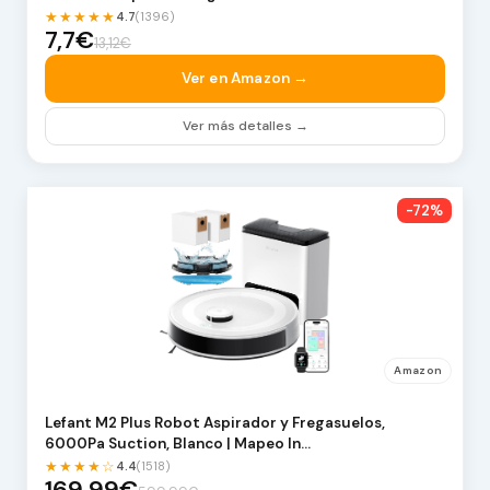
★★★★★
4.7
(1396)
7,7€
13,12€
Ver en Amazon →
Ver más detalles →
-72%
Amazon
Lefant M2 Plus Robot Aspirador y Fregasuelos,
6000Pa Suction, Blanco | Mapeo In…
★★★★☆
4.4
(1518)
169,99€