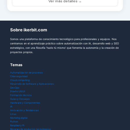
Ver más detalles →
Sobre ikerbit.com
Somos una plataforma de conocimiento tecnológico para profesionales y equipos. Nos
centramos en el aprendizaje práctico sobre automatización con IA, desarrollo web y SEO
estratégico, con una filosofía 'hazlo tú mismo' que fomenta la autonomía y la creación de
proyectos propios.
Temas
Automatización de procesos
Ciberseguridad
Cloud computing
Desarrollo de Software y Aplicaciones
DevOps
Diseño UX/UI
Formación técnica
Guías y Consejos
Hardware y Componentes
IA
Innovación y Tendencias
Linux
Marketig digital
Python
Raspberry Pi
Reviews de productos tecnológicos