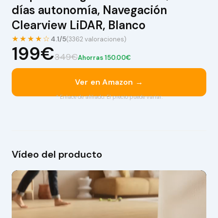
días autonomía, Navegación
Clearview LiDAR, Blanco
★★★★☆
4.1/5
(3362 valoraciones)
199€
349€
Ahorras 150.00€
Ver en Amazon →
* Enlace de afiliado. El precio puede variar.
Vídeo del producto