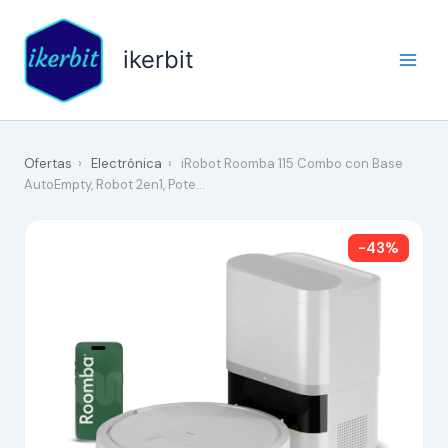
Ir
al
ikerbit
contenido
Ofertas
›
Electrónica
›
iRobot Roomba 115 Combo con Base
AutoEmpty, Robot 2en1, Pote…
-43%