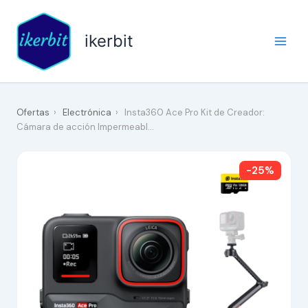
Ir
al
ikerbit
contenido
Ofertas
›
Electrónica
›
Insta360 Ace Pro Kit de Creador:
Cámara de acción Impermeabl…
-25%