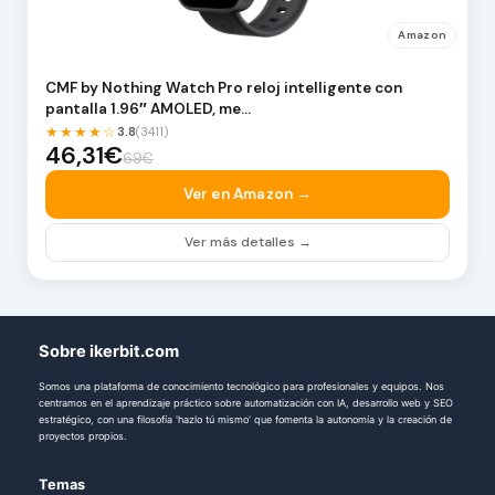
Amazon
CMF by Nothing Watch Pro reloj intelligente con
pantalla 1.96″ AMOLED, me…
★★★★☆
3.8
(3411)
46,31€
69€
Ver en Amazon →
Ver más detalles →
Sobre ikerbit.com
Somos una plataforma de conocimiento tecnológico para profesionales y equipos. Nos
centramos en el aprendizaje práctico sobre automatización con IA, desarrollo web y SEO
estratégico, con una filosofía 'hazlo tú mismo' que fomenta la autonomía y la creación de
proyectos propios.
Temas