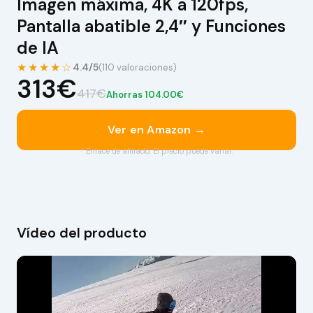
Imagen máxima, 4K a 120fps,
Pantalla abatible 2,4″ y Funciones
de IA
★★★★☆
4.4/5
(110 valoraciones)
313€
417€
Ahorras 104.00€
Ver en Amazon →
* Enlace de afiliado. El precio puede variar.
Vídeo del producto