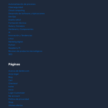
Automatización de procesos
Ciberseguridad
Cloud computing
Desarrollo de Software y Aplicaciones
DevOps
Diseño UX/UI
Formación técnica
Guías y Consejos
Hardware y Componentes
IA
Innovación y Tendencias
Linux
Marketig digital
Python
Raspberry Pi
Reviews de productos tecnológicos
SEO
Páginas
Acerca de ikerbit.com
Aviso legal
Blog
Cart
Checkout
home
Inicio
Login Customizer
My account
Política de privacidad
Shop
Últimas ofertas