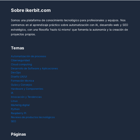
Sobre ikerbit.com
Somos una plataforma de conocimiento tecnológico para profesionales y equipos. Nos
centramos en el aprendizaje práctico sobre automatización con IA, desarrollo web y SEO
estratégico, con una filosofía 'hazlo tú mismo' que fomenta la autonomía y la creación de
proyectos propios.
Temas
Automatización de procesos
Ciberseguridad
Cloud computing
Desarrollo de Software y Aplicaciones
DevOps
Diseño UX/UI
Formación técnica
Guías y Consejos
Hardware y Componentes
IA
Innovación y Tendencias
Linux
Marketig digital
Python
Raspberry Pi
Reviews de productos tecnológicos
SEO
Páginas