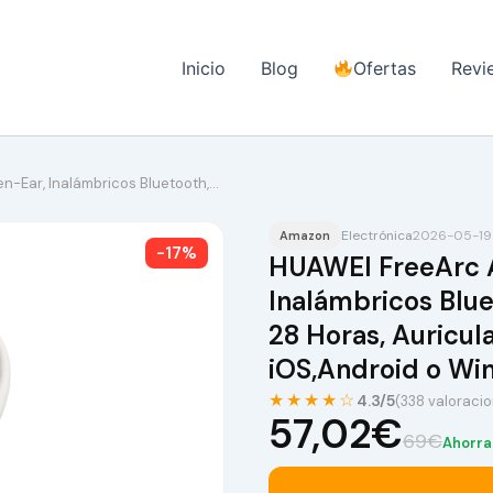
Inicio
Blog
Ofertas
Revi
-Ear, Inalámbricos Bluetooth,…
Electrónica
2026-05-19 
Amazon
-17%
HUAWEI FreeArc A
Inalámbricos Blue
28 Horas, Auricul
iOS,Android o Wi
★★★★☆
4.3/5
(338 valoraci
57,02€
69€
Ahorra