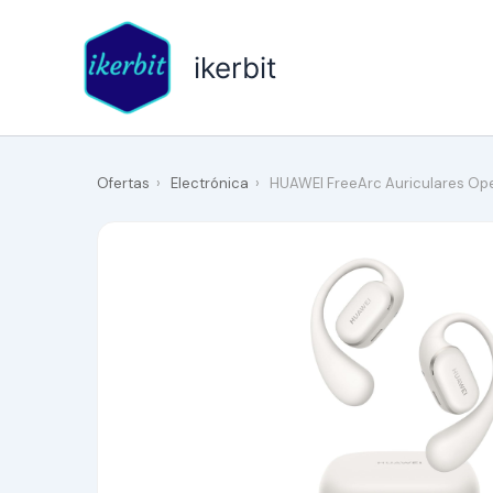
Ir
al
ikerbit
contenido
Ofertas
›
Electrónica
›
HUAWEI FreeArc Auriculares Open