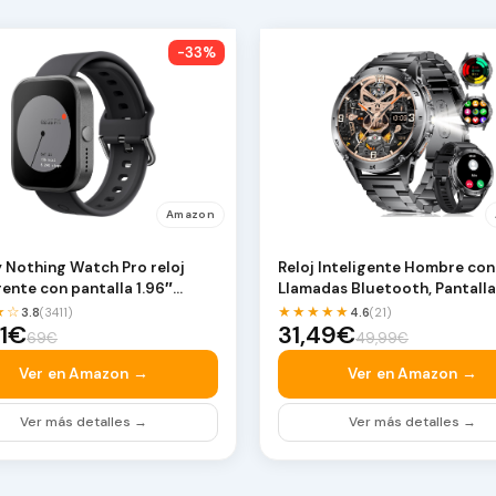
-33%
Amazon
 Nothing Watch Pro reloj
Reloj Inteligente Hombre con
gente con pantalla 1.96″
Llamadas Bluetooth, Pantall
D, me…
Amoled 1.43″…
★☆
★★★★★
3.8
(3411)
4.6
(21)
31€
31,49€
69€
49,99€
Ver en Amazon →
Ver en Amazon →
Ver más detalles →
Ver más detalles →