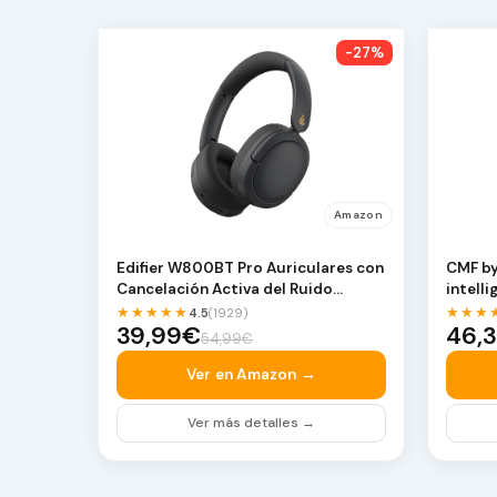
-27%
Amazon
Edifier W800BT Pro Auriculares con
CMF by
Cancelación Activa del Ruido
intelli
Híbridos, Bluet…
AMOLE
★★★★★
★★★
4.5
(1929)
39,99€
46,
54,99€
Ver en Amazon →
Ver más detalles →