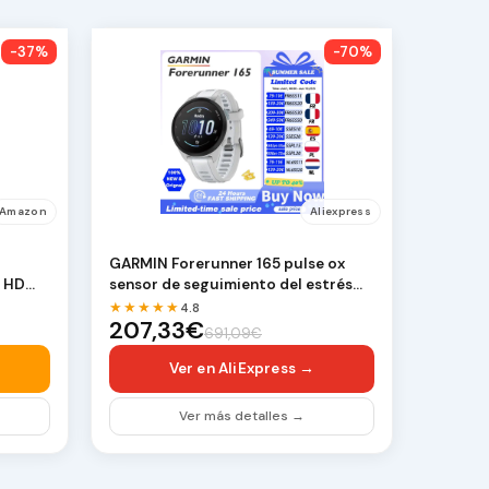
-37%
-70%
Amazon
Aliexpress
GARMIN Forerunner 165 pulse ox
a HD
sensor de seguimiento del estrés
dinámica de car…
★★★★★
4.8
207,33€
691,09€
Ver en AliExpress →
Ver más detalles →