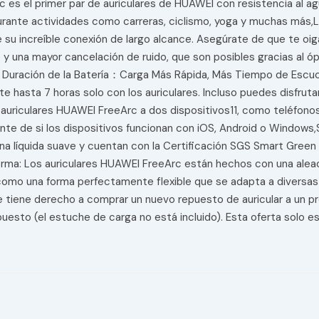
es el primer par de auriculares de HUAWEI con resistencia al ag
r durante actividades como carreras, ciclismo, yoga y muchas má
 su increíble conexión de largo alcance. Asegúrate de que te oi
y una mayor cancelación de ruido, que son posibles gracias al óp
e Duración de la Batería：Carga Más Rápida, Más Tiempo de Escu
hasta 7 horas solo con los auriculares. Incluso puedes disfrutar
auriculares HUAWEI FreeArc a dos dispositivos11, como teléfonos
te de si los dispositivos funcionan con iOS, Android o Windows,Sil
cona líquida suave y cuentan con la Certificación SGS Smart Gree
rma: Los auriculares HUAWEI FreeArc están hechos con una aleac
como una forma perfectamente flexible que se adapta a diversas
te tiene derecho a comprar un nuevo repuesto de auricular a un 
uesto (el estuche de carga no está incluido). Esta oferta solo es