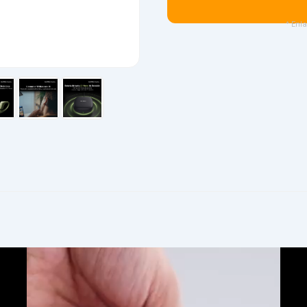
* Enla