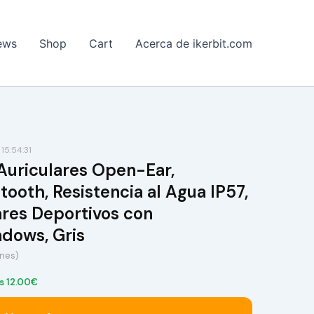
ews
Shop
Cart
Acerca de ikerbit.com
15:54:31
uriculares Open-Ear,
tooth, Resistencia al Agua IP57,
ares Deportivos con
ndows, Gris
ones)
s 12.00€