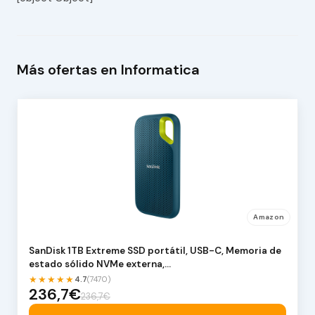
Más ofertas en Informatica
Amazon
SanDisk 1TB Extreme SSD portátil, USB-C, Memoria de
estado sólido NVMe externa,…
★★★★★
4.7
(7470)
236,7€
236,7€