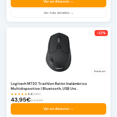
Ver en Amazon →
Ver más detalles →
-32%
Amazon
Logitech M720 Triathlon Ratón Inalámbrico
Multidispositivo | Bluetooth, USB Uni…
★★★★★
4.6
(5441)
43,95€
64,99€
Ver en Amazon →