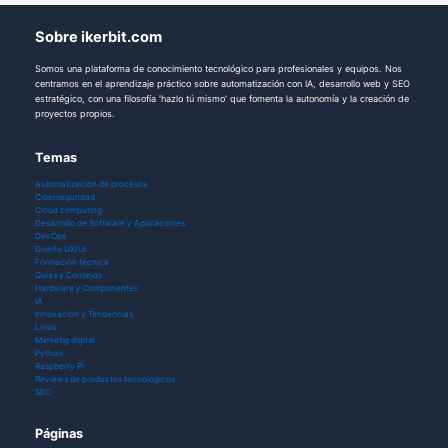
Sobre ikerbit.com
Somos una plataforma de conocimiento tecnológico para profesionales y equipos. Nos
centramos en el aprendizaje práctico sobre automatización con IA, desarrollo web y SEO
estratégico, con una filosofía 'hazlo tú mismo' que fomenta la autonomía y la creación de
proyectos propios.
Temas
Automatización de procesos
Ciberseguridad
Cloud computing
Desarrollo de Software y Aplicaciones
DevOps
Diseño UX/UI
Formación técnica
Guías y Consejos
Hardware y Componentes
IA
Innovación y Tendencias
Linux
Marketig digital
Python
Raspberry Pi
Reviews de productos tecnológicos
SEO
Páginas