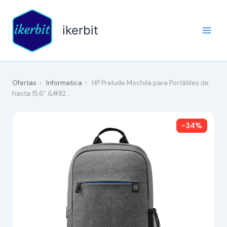
Ir
al
ikerbit
contenido
Ofertas
›
Informatica
›
HP Prelude Mochila para Portátiles de
hasta 15,6″ &#82…
-34%