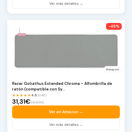
Ver más detalles →
-48%
Amazon
Razer Goliathus Extended Chroma – Alfombrilla de
ratón (compatible con Sy…
★★★★★
4.5
(6148)
31,31€
59,99€
Ver en Amazon →
Ver más detalles →