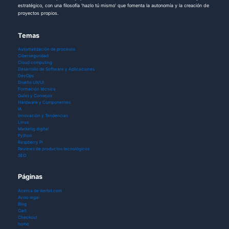
estratégico, con una filosofía 'hazlo tú mismo' que fomenta la autonomía y la creación de
proyectos propios.
Temas
Automatización de procesos
Ciberseguridad
Cloud computing
Desarrollo de Software y Aplicaciones
DevOps
Diseño UX/UI
Formación técnica
Guías y Consejos
Hardware y Componentes
IA
Innovación y Tendencias
Linux
Marketig digital
Python
Raspberry Pi
Reviews de productos tecnológicos
SEO
Páginas
Acerca de ikerbit.com
Aviso legal
Blog
Cart
Checkout
home