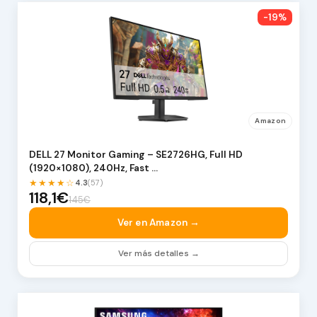
-19%
Amazon
DELL 27 Monitor Gaming – SE2726HG, Full HD
(1920×1080), 240Hz, Fast …
★★★★☆
4.3
(57)
118,1€
145€
Ver en Amazon →
Ver más detalles →