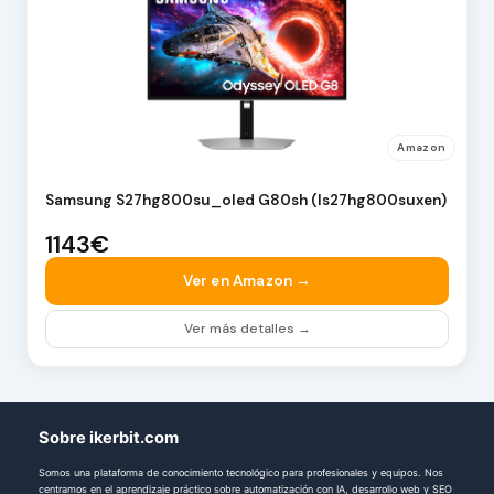
Amazon
Samsung S27hg800su_oled G80sh (ls27hg800suxen)
1143€
Ver en Amazon →
Ver más detalles →
Sobre ikerbit.com
Somos una plataforma de conocimiento tecnológico para profesionales y equipos. Nos
centramos en el aprendizaje práctico sobre automatización con IA, desarrollo web y SEO