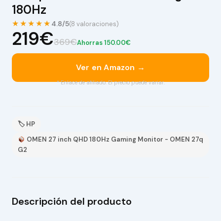
180Hz
★★★★★
4.8/5
(8 valoraciones)
219€
369€
Ahorras 150.00€
Ver en Amazon →
* Enlace de afiliado. El precio puede variar.
🏷 HP
OMEN 27 inch QHD 180Hz Gaming Monitor - OMEN 27q
G2
Descripción del producto