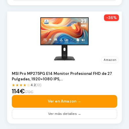
-36%
Amazon
MSI Pro MP275PG E14 Monitor Profesional FHD de 27
Pulgadas, 1920×1080 IPS,…
★★★★☆
4.2
(12)
114€
179€
Ver en Amazon →
Ver más detalles →