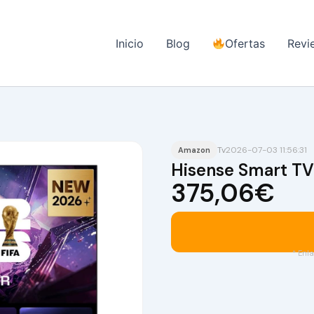
Inicio
Blog
Ofertas
Revi
Tv
2026-07-03 11:56:31
Amazon
Hisense Smart T
375,06€
* Enla