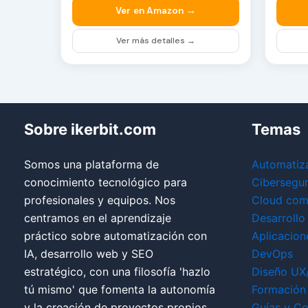
Ver en Amazon →
Ver más detalles →
Sobre ikerbit.com
Temas
Somos una plataforma de
Automatiz
conocimiento tecnológico para
Cibersegu
profesionales y equipos. Nos
Cloud com
centramos en el aprendizaje
Desarrollo
práctico sobre automatización con
Aplicacion
IA, desarrollo web y SEO
DevOps
estratégico, con una filosofía 'hazlo
Diseño UX
tú mismo' que fomenta la autonomía
Formación 
y la creación de proyectos propios.
Guías y Co