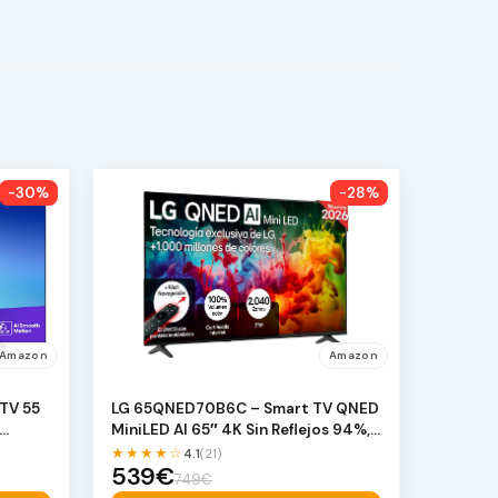
-30%
-28%
Amazon
Amazon
TV 55
LG 65QNED70B6C – Smart TV QNED
MiniLED AI 65″ 4K Sin Reflejos 94%,
…
★★★★☆
4.1
(21)
539€
749€