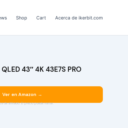
ews
Shop
Cart
Acerca de ikerbit.com
V QLED 43″ 4K 43E7S PRO
Ver en Amazon →
ce de afiliado. El precio puede variar.