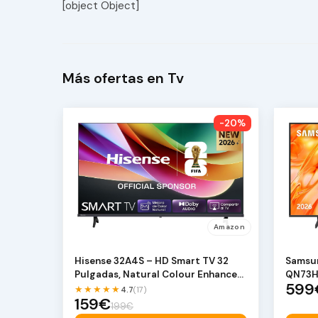
[object Object]
Más ofertas en Tv
-20%
Amazon
Hisense 32A4S – HD Smart TV 32
Samsun
Pulgadas, Natural Colour Enhancer,
QN73H 
599
Dolby A…
Compa
★★★★★
4.7
(17)
159€
199€