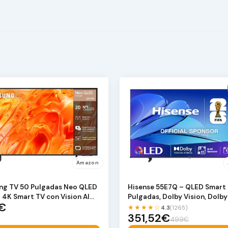
Amazon
g TV 50 Pulgadas Neo QLED
Hisense 55E7Q – QLED Smart 
4K Smart TV con Vision AI
Pulgadas, Dolby Vision, Dolby
€
nion, Quan…
Atmos, Mod…
★★★★☆
4.3
(1265)
351,52€
499€