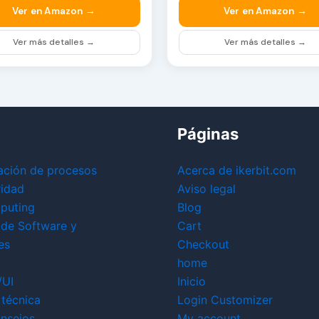
Ver en Amazon →
Ver en Amazon →
Ver más detalles →
Ver más detalles →
Páginas
ación de procesos
Acerca de ikerbit.com
ridad
Aviso legal
puting
Blog
 de Software y
Cart
es
Checkout
home
/UI
Inicio
técnica
Login Customizer
nsejos
My account