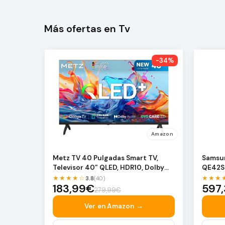
Más ofertas en Tv
-34%
Amazon
Metz TV 40 Pulgadas Smart TV,
Samsu
Televisor 40” QLED, HDR10, Dolby
QE42S
Audio, Chromecas…
proces
★★★★☆
★★★
3.8
(40)
183,99€
597
279,99€
Ver en Amazon →