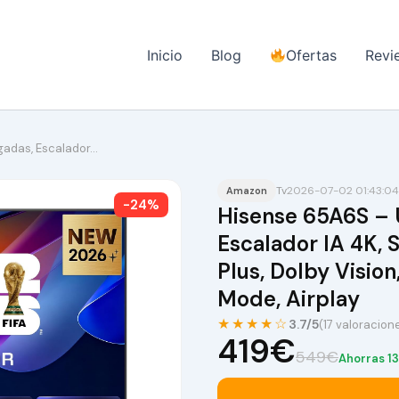
Inicio
Blog
Ofertas
Revi
gadas, Escalador…
Tv
2026-07-02 01:43:04
Amazon
-24%
Hisense 65A6S – 
Escalador IA 4K,
Plus, Dolby Visio
Mode, Airplay
★★★★☆
3.7/5
(17 valoracion
419€
549€
Ahorras 1