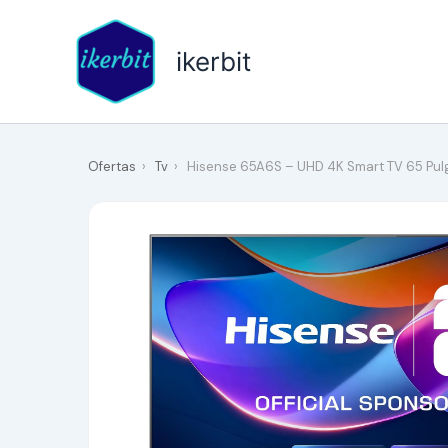
Ir
al
ikerbit
contenido
Ofertas
›
Tv
›
Hisense 65A6S – UHD 4K Smart TV 65 Pul