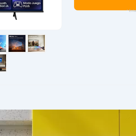
* Enla