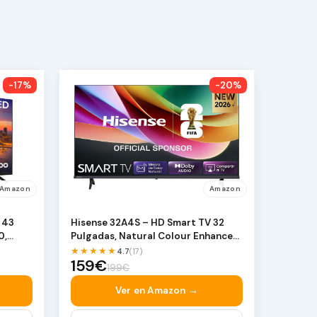
-17%
-20%
Amazon
Amazon
 43
Hisense 32A4S – HD Smart TV 32
0,
Pulgadas, Natural Colour Enhancer,
Dolby A…
★★★★★
4.7
(17)
159€
199€
Ver en Amazon →