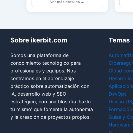
Ver más detalles →
Sobre ikerbit.com
Temas
Somos una plataforma de
Automatiz
conocimiento tecnológico para
Cibersegu
profesionales y equipos. Nos
Cloud com
centramos en el aprendizaje
Desarrollo
práctico sobre automatización con
Aplicacion
IA, desarrollo web y SEO
DevOps
estratégico, con una filosofía 'hazlo
Diseño UX
tú mismo' que fomenta la autonomía
Formación 
y la creación de proyectos propios.
Guías y Co
Hardware 
IA