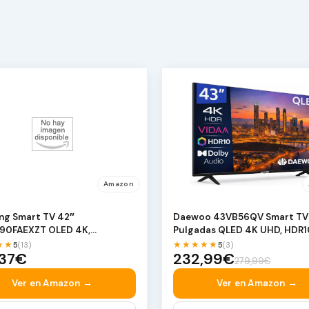
Amazon
ng Smart TV 42″
Daewoo 43VB56QV Smart TV
90FAEXZT OLED 4K,
Pulgadas QLED 4K UHD, HDR1
ador NQ4 AI Gen3, 4K AI…
Dolby Audio, Bluetooth…
★★
★★★★★
5
(13)
5
(3)
,37€
232,99€
279,99€
Ver en Amazon →
Ver en Amazon →