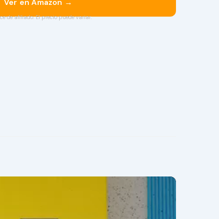
Ver en Amazon →
ce de afiliado. El precio puede variar.