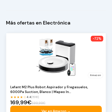
Más ofertas en Electrónica
-72%
Amazon
Lefant M2 Plus Robot Aspirador y Fregasuelos,
6000Pa Suction, Blanco | Mapeo In…
★★★★☆
4.4
(1518)
169,99€
599,99€
Ver en Amazon →