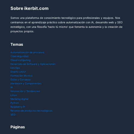
Sobre ikerbit.com
Somos una plataforma de conocimiento tecnológico para profesionales y equipos. Nos
centramos en el aprendizaje práctico sobre automatización con IA, desarrollo web y SEO
estratégico, con una filosofía 'hazlo tú mismo' que fomenta la autonomía y la creación de
proyectos propios.
Temas
Automatización de procesos
Ciberseguridad
Cloud computing
Desarrollo de Software y Aplicaciones
DevOps
Diseño UX/UI
Formación técnica
Guías y Consejos
Hardware y Componentes
IA
Innovación y Tendencias
Linux
Marketig digital
Python
Raspberry Pi
Reviews de productos tecnológicos
SEO
Páginas