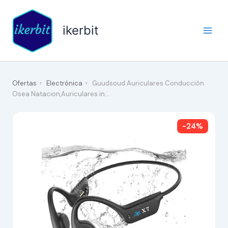
Ir
al
ikerbit
contenido
Ofertas
›
Electrónica
›
Guudsoud Auriculares Conducción
Osea Natacion,Auriculares in…
-24%