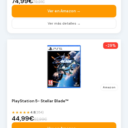
74,99€
79,91€
Ver en Amazon →
Ver más detalles →
-29%
Amazon
PlayStation 5- Stellar Blade™
★★★★★
4.8
(354)
44,99€
62,99€