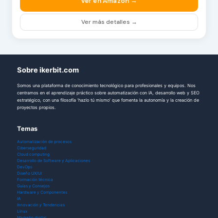
Ver en Amazon →
Ver más detalles →
Sobre ikerbit.com
Somos una plataforma de conocimiento tecnológico para profesionales y equipos. Nos
centramos en el aprendizaje práctico sobre automatización con IA, desarrollo web y SEO
estratégico, con una filosofía 'hazlo tú mismo' que fomenta la autonomía y la creación de
proyectos propios.
Temas
Automatización de procesos
Ciberseguridad
Cloud computing
Desarrollo de Software y Aplicaciones
DevOps
Diseño UX/UI
Formación técnica
Guías y Consejos
Hardware y Componentes
IA
Innovación y Tendencias
Linux
Marketig digital