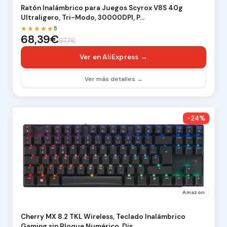
Ratón Inalámbrico para Juegos Scyrox V8S 40g
Ultraligero, Tri-Modo, 30000DPI, P…
★★★★★
5
68,39€
97,7€
Ver en AliExpress →
Ver más detalles →
-24%
Amazon
Cherry MX 8.2 TKL Wireless, Teclado Inalámbrico
Gaming sin Bloque Numérico, Dis…