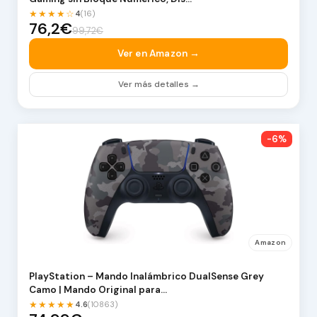
★★★★☆
4
(16)
76,2€
99,72€
Ver en Amazon →
Ver más detalles →
-6%
Amazon
PlayStation – Mando Inalámbrico DualSense Grey
Camo | Mando Original para…
★★★★★
4.6
(10863)