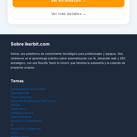
Ver en Amazon →
Ver más detalles →
Sobre ikerbit.com
Somos una plataforma de conocimiento tecnológico para profesionales y equipos. Nos
centramos en el aprendizaje práctico sobre automatización con IA, desarrollo web y SEO
estratégico, con una filosofía 'hazlo tú mismo' que fomenta la autonomía y la creación de
proyectos propios.
Temas
Automatización de procesos
Ciberseguridad
Cloud computing
Desarrollo de Software y Aplicaciones
DevOps
Diseño UX/UI
Formación técnica
Guías y Consejos
Hardware y Componentes
IA
Innovación y Tendencias
Linux
Marketig digital