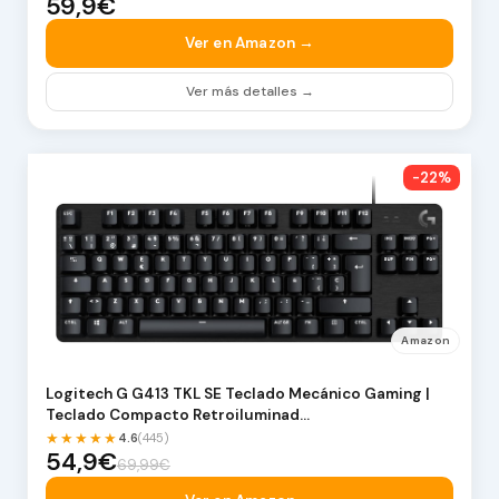
59,9€
Ver en Amazon →
Ver más detalles →
-22%
Amazon
Logitech G G413 TKL SE Teclado Mecánico Gaming |
Teclado Compacto Retroiluminad…
★★★★★
4.6
(445)
54,9€
69,99€