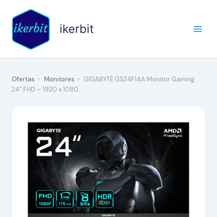
Ir
al
ikerbit
contenido
Ofertas
›
Monitores
›
GIGABYTE GS24F14A Monitor Gaming
24” FHD – 1920 x 1080…