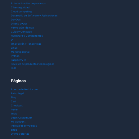
Automatización de procesos
Ciberseguridad
Cloud computing
Desarrollo de Software y Aplicaciones
DevOps
Diseño UX/UI
Formación técnica
Guías y Consejos
Hardware y Componentes
IA
Innovación y Tendencias
Linux
Marketig digital
Python
Raspberry Pi
Reviews de productos tecnológicos
SEO
Páginas
Acerca de ikerbit.com
Aviso legal
Blog
Cart
Checkout
home
Inicio
Login Customizer
My account
Política de privacidad
Shop
Últimas ofertas