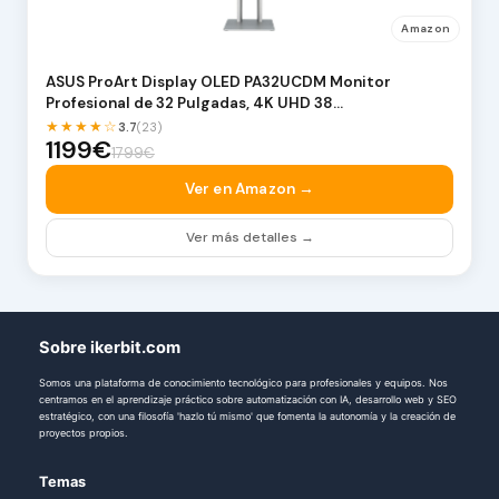
Amazon
ASUS ProArt Display OLED PA32UCDM Monitor
Profesional de 32 Pulgadas, 4K UHD 38…
★★★★☆
3.7
(23)
1199€
1799€
Ver en Amazon →
Ver más detalles →
Sobre ikerbit.com
Somos una plataforma de conocimiento tecnológico para profesionales y equipos. Nos
centramos en el aprendizaje práctico sobre automatización con IA, desarrollo web y SEO
estratégico, con una filosofía 'hazlo tú mismo' que fomenta la autonomía y la creación de
proyectos propios.
Temas