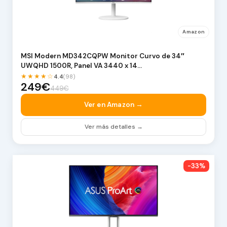
Amazon
MSI Modern MD342CQPW Monitor Curvo de 34″
UWQHD 1500R, Panel VA 3440 x 14…
★★★★☆
4.4
(98)
249€
449€
Ver en Amazon →
Ver más detalles →
-33%