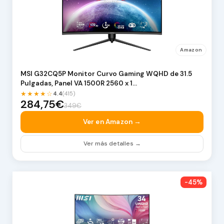
Amazon
MSI G32CQ5P Monitor Curvo Gaming WQHD de 31.5
Pulgadas, Panel VA 1500R 2560 x 1…
★★★★☆
4.4
(415)
284,75€
349€
Ver en Amazon →
Ver más detalles →
-45%