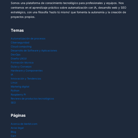
Somos una plataforma de conocimiento tecnológico para profesionales y equipos. Nos
centramos en el aprendizaje práctico sobre automatización con IA, desarrollo web y SEO
estratégico, con una filosofía 'hazlo tú mismo' que fomenta la autonomía y la creación de
proyectos propios.
Temas
Automatización de procesos
Ciberseguridad
Cloud computing
Desarrollo de Software y Aplicaciones
DevOps
Diseño UX/UI
Formación técnica
Guías y Consejos
Hardware y Componentes
IA
Innovación y Tendencias
Linux
Marketig digital
Python
Raspberry Pi
Reviews de productos tecnológicos
SEO
Páginas
Acerca de ikerbit.com
Aviso legal
Blog
Cart