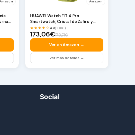
Amazon
Amazon
cia
HUAWEI Watch FIT 4 Pro
urna
Smartwatch, Cristal de Zafiro y
Titanio, Verde | Reloj I…
★★★★☆
4.3
(1086)
173,06€
179,71€
Ver en Amazon →
Ver más detalles →
Social