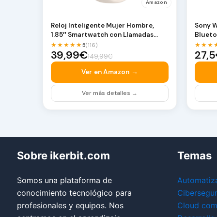
Amazon
Reloj Inteligente Mujer Hombre,
Sony 
1.85″ Smartwatch con Llamadas
Blueto
Bluetooth, …
sonido
★★★★★
★★★
5
(116)
39,99€
27,
149,99€
Ver en Amazon →
Ver más detalles →
Sobre ikerbit.com
Temas
Somos una plataforma de
Automatiz
conocimiento tecnológico para
Cibersegu
profesionales y equipos. Nos
Cloud com