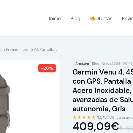
Inicio
Blog
Ofertas
Revi
ch Premium con GPS, Pantalla t…
Electrónica
2026-05-18
Amazon
-26%
Garmin Venu 4, 
con GPS, Pantalla
Acero Inoxidable,
avanzadas de Salu
autonomía, Gris
★★★★★
4.5/5
(1021 valoraci
409,09€
549,