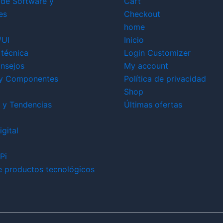
 de Software y
Cart
es
Checkout
home
/UI
Inicio
técnica
Login Customizer
nsejos
My account
y Componentes
Política de privacidad
Shop
 y Tendencias
Últimas ofertas
gital
Pi
e productos tecnológicos