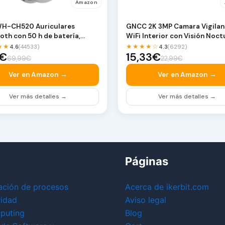
Amazon
WH-CH520 Auriculares
GNCC 2K 3MP Camara Vigilan
oth con 50 h de batería,
WiFi Interior con Visión Noct
 DSEE y micrófon…
Infrarroja | Mo…
★★
★★★★☆
4.6
(44533)
4.3
(6292)
5€
15,33€
69,99€
22,99€
Ver en Amazon →
Ver en Amazon →
Ver más detalles →
Ver más detalles →
Páginas
ación de procesos
Acerca de ikerbit.com
ridad
Aviso legal
puting
Blog