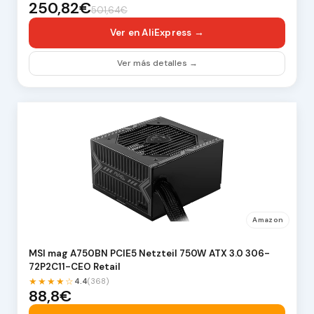
250,82€
501,64€
Ver en AliExpress →
Ver más detalles →
Amazon
MSI mag A750BN PCIE5 Netzteil 750W ATX 3.0 306-
72P2C11-CEO Retail
★★★★☆
4.4
(368)
88,8€