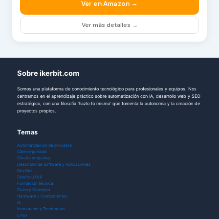
Ver en Amazon →
Ver más detalles →
Sobre ikerbit.com
Somos una plataforma de conocimiento tecnológico para profesionales y equipos. Nos
centramos en el aprendizaje práctico sobre automatización con IA, desarrollo web y SEO
estratégico, con una filosofía 'hazlo tú mismo' que fomenta la autonomía y la creación de
proyectos propios.
Temas
Automatización de procesos
Ciberseguridad
Cloud computing
Desarrollo de Software y Aplicaciones
DevOps
Diseño UX/UI
Formación técnica
Guías y Consejos
Hardware y Componentes
IA
Innovación y Tendencias
Linux