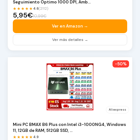
Seguimiento Óptimo 1000 DPI, Amb…
★★★★★
4.6
(2112)
5,95€
10,99€
Ver en Amazon →
Ver más detalles →
-50%
Aliexpress
Mini PC BMAX B6 Plus con Intel i3-1000NG4, Windows
11, 12GB de RAM, 512GB SSD, …
★★★★★
4.9