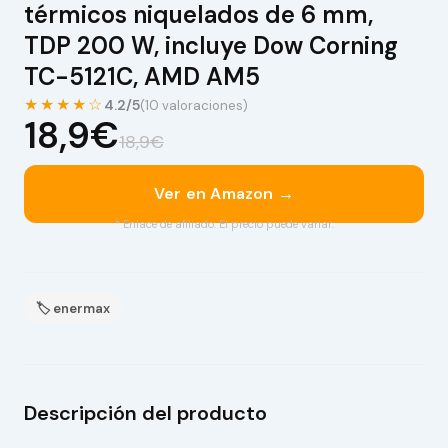
térmicos niquelados de 6 mm,
TDP 200 W, incluye Dow Corning
TC-5121C, AMD AM5
★★★★☆
4.2/5
(10 valoraciones)
18,9€
18,9€
Ver en Amazon →
* Enlace de afiliado. El precio puede variar.
🏷 enermax
Descripción del producto