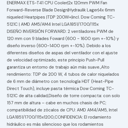
ENERMAX ETS-T41 CPU Cooler|2x 120mm PWM Fan
Forward-Reverse Blade Design|Hydraulik Lager|4x 6mm
niqueled Heatpipes |TDP 200W+|incl. Dow Corning TC-
5121C | AMD AM5/AM4 Intel LGA1851/1700/115x
DISEÑO INVERSIÓN FORWARD: 2 ventiladores PWM de
120 mm con 9 blades Foward (600 ~ 1600 rpm +-10%) y
diseño inverso (600~1400 rpm +-10%). Debido a los
diferentes diseños de aspas del ventilador con el ajuste
de velocidad optimizado, este principio Push-Pull
garantiza un entorno de trabajo aún más suave.,Alto
rendimiento: TDP de 200 W, 4 tubos de calor niquelados
de 6 mm de diámetro con tecnología HDT (Heat-Pipe
Direct Touch), incluye pasta térmica Dow Corning TC-
5121C de alta calidad,Diseño de torre compacta: con solo
157 mm de altura – cabe en muchos chasis de PC;
compatibilidad de zócalos de CPU: AMD AM4/AM5, Intel
LGA1851/1700/115x1200,CONFIDENCIA: El rodamiento
hidráulico es más silencioso que los rodamientos