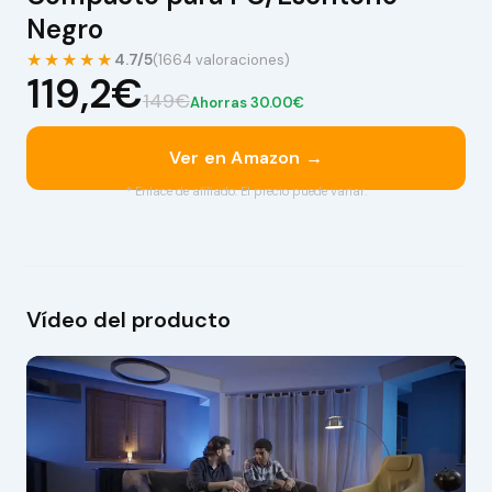
Negro
★★★★★
4.7/5
(1664 valoraciones)
119,2€
149€
Ahorras 30.00€
Ver en Amazon →
* Enlace de afiliado. El precio puede variar.
Vídeo del producto