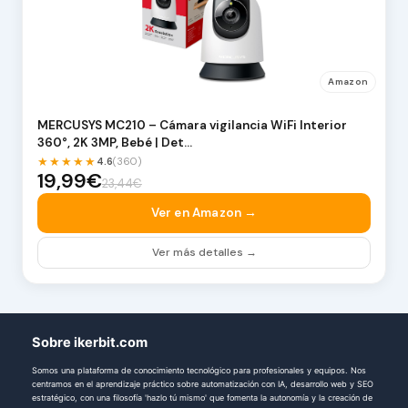
Amazon
MERCUSYS MC210 – Cámara vigilancia WiFi Interior
360°, 2K 3MP, Bebé | Det…
★★★★★
4.6
(360)
19,99€
23,44€
Ver en Amazon →
Ver más detalles →
Sobre ikerbit.com
Somos una plataforma de conocimiento tecnológico para profesionales y equipos. Nos
centramos en el aprendizaje práctico sobre automatización con IA, desarrollo web y SEO
estratégico, con una filosofía 'hazlo tú mismo' que fomenta la autonomía y la creación de