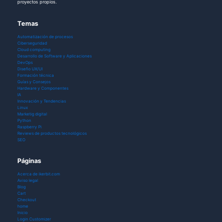
proyectos propios.
Temas
Automatización de procesos
Ciberseguridad
Cloud computing
Desarrollo de Software y Aplicaciones
DevOps
Diseño UX/UI
Formación técnica
Guías y Consejos
Hardware y Componentes
IA
Innovación y Tendencias
Linux
Marketig digital
Python
Raspberry Pi
Reviews de productos tecnológicos
SEO
Páginas
Acerca de ikerbit.com
Aviso legal
Blog
Cart
Checkout
home
Inicio
Login Customizer