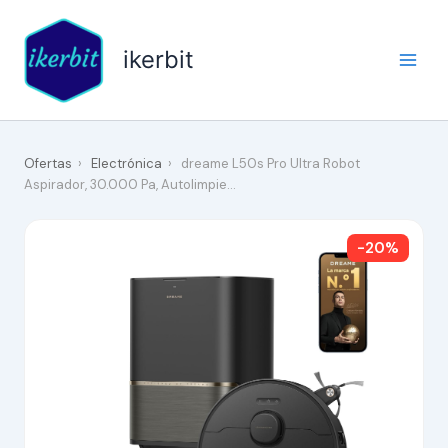
Ir
al
ikerbit
contenido
Ofertas
›
Electrónica
›
dreame L50s Pro Ultra Robot
Aspirador, 30.000 Pa, Autolimpie…
-20%