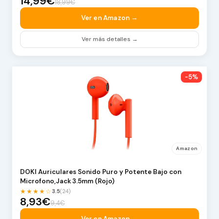
14,99€
18,99€
Ver en Amazon →
Ver más detalles →
-5%
Amazon
DOKI Auriculares Sonido Puro y Potente Bajo con
Microfono,Jack 3.5mm (Rojo)
★★★★☆
3.5
(24)
8,93€
9,4€
Ver en Amazon →