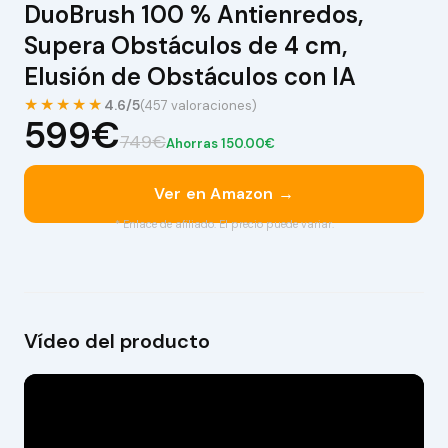
DuoBrush 100 % Antienredos,
Supera Obstáculos de 4 cm,
Elusión de Obstáculos con IA
★★★★★
4.6/5
(457 valoraciones)
599€
749€
Ahorras 150.00€
Ver en Amazon →
* Enlace de afiliado. El precio puede variar.
Vídeo del producto