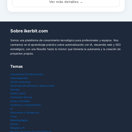
Ver más detalles →
Sobre ikerbit.com
Somos una plataforma de conocimiento tecnológico para profesionales y equipos. Nos
centramos en el aprendizaje práctico sobre automatización con IA, desarrollo web y SEO
estratégico, con una filosofía 'hazlo tú mismo' que fomenta la autonomía y la creación de
proyectos propios.
Temas
Automatización de procesos
Ciberseguridad
Cloud computing
Desarrollo de Software y Aplicaciones
DevOps
Diseño UX/UI
Formación técnica
Guías y Consejos
Hardware y Componentes
IA
Innovación y Tendencias
Linux
Marketig digital
Python
Raspberry Pi
Reviews de productos tecnológicos