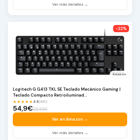
Ver más detalles →
-22%
Amazon
Logitech G G413 TKL SE Teclado Mecánico Gaming |
Teclado Compacto Retroiluminad…
★★★★★
4.6
(445)
54,9€
69,99€
Ver en Amazon →
Ver más detalles →