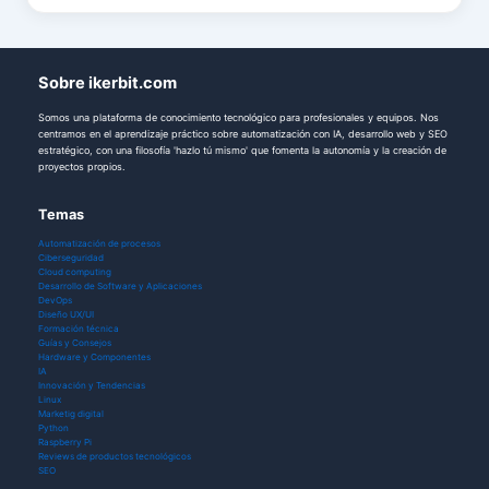
Sobre ikerbit.com
Somos una plataforma de conocimiento tecnológico para profesionales y equipos. Nos
centramos en el aprendizaje práctico sobre automatización con IA, desarrollo web y SEO
estratégico, con una filosofía 'hazlo tú mismo' que fomenta la autonomía y la creación de
proyectos propios.
Temas
Automatización de procesos
Ciberseguridad
Cloud computing
Desarrollo de Software y Aplicaciones
DevOps
Diseño UX/UI
Formación técnica
Guías y Consejos
Hardware y Componentes
IA
Innovación y Tendencias
Linux
Marketig digital
Python
Raspberry Pi
Reviews de productos tecnológicos
SEO