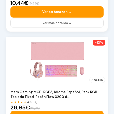
10,44€
19,99€
Ver en Amazon →
Ver más detalles →
-13%
Amazon
Mars Gaming MCP-RGB3, Idioma Español, Pack RGB
Teclado Fixed, Ratón Flow 3200 d…
★★★★☆
4.3
(94)
26,95€
30,9€