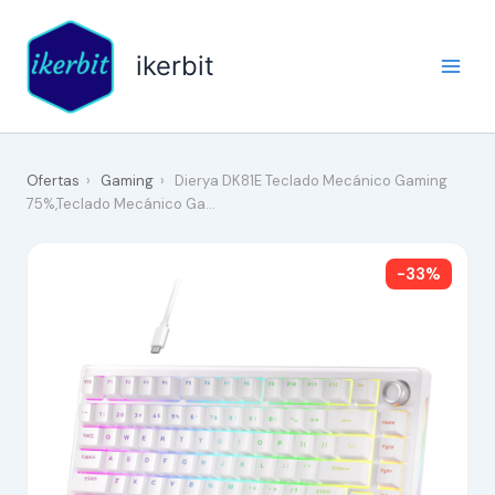
Ir
al
ikerbit
contenido
Ofertas
›
Gaming
›
Dierya DK81E Teclado Mecánico Gaming
75%,Teclado Mecánico Ga…
-33%