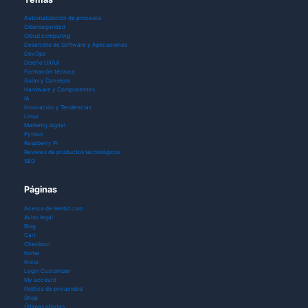
Automatización de procesos
Ciberseguridad
Cloud computing
Desarrollo de Software y Aplicaciones
DevOps
Diseño UX/UI
Formación técnica
Guías y Consejos
Hardware y Componentes
IA
Innovación y Tendencias
Linux
Marketig digital
Python
Raspberry Pi
Reviews de productos tecnológicos
SEO
Páginas
Acerca de ikerbit.com
Aviso legal
Blog
Cart
Checkout
home
Inicio
Login Customizer
My account
Política de privacidad
Shop
Últimas ofertas