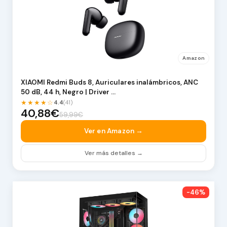
Amazon
XIAOMI Redmi Buds 8, Auriculares inalámbricos, ANC
50 dB, 44 h, Negro | Driver …
★★★★☆
4.4
(41)
40,88€
59,99€
Ver en Amazon →
Ver más detalles →
-46%