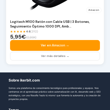
Amazon
Logitech M100 Ratón con Cable USB | 3 Botones,
Seguimiento Óptimo 1000 DPI, Amb…
★★★★★
4.6
(2112)
5,95€
10,99€
Ver en Amazon →
Ver más detalles →
Sobre ikerbit.com
Somos una plataforma de conocimiento tecnológico para profesionales y equipos. Nos
centramos en el aprendizaje práctico sobre automatización con IA, desarrollo web y SEO
estratégico, con una filosofía 'hazlo tú mismo' que fomenta la autonomía y la creación de
proyectos propios.
Temas