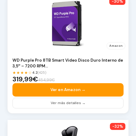
-30%
Amazon
WD Purple Pro 8TB Smart Video Disco Duro Interno de
3,5″ – 7200 RPM…
★★★★☆
4.2
(425)
319,99€
454,99€
Ver en Amazon →
Ver más detalles →
-32%