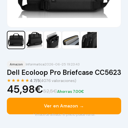
Informatica
2026-06-25 19:23:43
Amazon
Dell Ecoloop Pro Briefcase CC5623
★★★★★
4.7/5
(4076 valoraciones)
45,98€
52,5€
Ahorras 7.00€
Ver en Amazon →
* Enlace de afiliado. El precio puede variar.