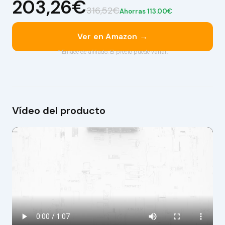
203,26€
316,52€
Ahorras 113.00€
Ver en Amazon →
* Enlace de afiliado. El precio puede variar.
Vídeo del producto