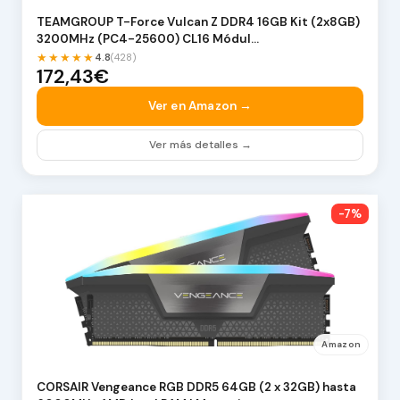
TEAMGROUP T-Force Vulcan Z DDR4 16GB Kit (2x8GB)
3200MHz (PC4-25600) CL16 Módul…
★★★★★
4.8
(428)
172,43€
Ver en Amazon →
Ver más detalles →
-7%
Amazon
CORSAIR Vengeance RGB DDR5 64GB (2 x 32GB) hasta