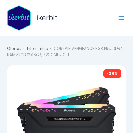
Ir
al
ikerbit
contenido
Ofertas
›
Informatica
›
CORSAIR VENGEANCE RGB PRO DDR4
RAM 32GB (2x16GB) 3200MHz CL1…
-36%