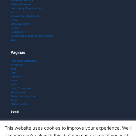
Formación técnica
Guías y Consejos
Hardware y Componentes
IA
Innovación y Tendencias
Linux
Marketig digital
Python
Raspberry Pi
Reviews de productos tecnológicos
SEO
Páginas
Acerca de ikerbit.com
Aviso legal
Blog
Cart
Checkout
home
Inicio
Login Customizer
My account
Política de privacidad
Shop
Últimas ofertas
Social
This website uses cookies to improve your experience. We'll
assume you're ok with this, but you can opt-out if you wish.