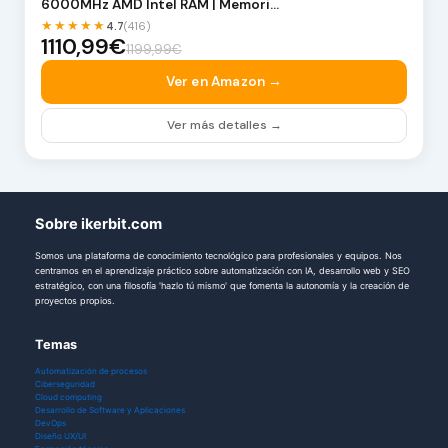
6000MHz AMD Intel RAM | Memori…
★★★★★
4.7
(416)
1110,99€
1199,99€
Ver en Amazon →
Ver más detalles →
Sobre ikerbit.com
Somos una plataforma de conocimiento tecnológico para profesionales y equipos. Nos
centramos en el aprendizaje práctico sobre automatización con IA, desarrollo web y SEO
estratégico, con una filosofía 'hazlo tú mismo' que fomenta la autonomía y la creación de
proyectos propios.
Temas
Automatización de procesos
Ciberseguridad
Cloud computing
Desarrollo de Software y Aplicaciones
DevOps
Diseño UX/UI