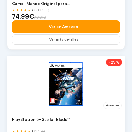
Camo | Mando Original para…
★★★★★
4.6
(10863)
74,99€
79,91€
Ver en Amazon →
Ver más detalles →
-29%
Amazon
PlayStation 5- Stellar Blade™
★★★★★
4.8
(354)