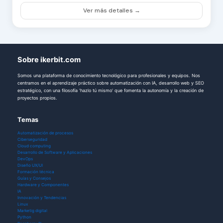
Ver más detalles →
Sobre ikerbit.com
Somos una plataforma de conocimiento tecnológico para profesionales y equipos. Nos
centramos en el aprendizaje práctico sobre automatización con IA, desarrollo web y SEO
estratégico, con una filosofía 'hazlo tú mismo' que fomenta la autonomía y la creación de
proyectos propios.
Temas
Automatización de procesos
Ciberseguridad
Cloud computing
Desarrollo de Software y Aplicaciones
DevOps
Diseño UX/UI
Formación técnica
Guías y Consejos
Hardware y Componentes
IA
Innovación y Tendencias
Linux
Marketig digital
Python