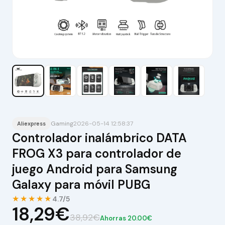
Gaming
2026-05-14 12:58:37
Aliexpress
Controlador inalámbrico DATA
FROG X3 para controlador de
juego Android para Samsung
Galaxy para móvil PUBG
★★★★★
4.7/5
18,29€
38,92€
Ahorras 20.00€