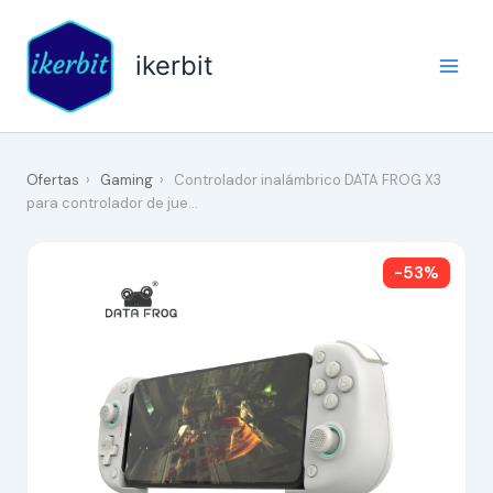
Ir
al
ikerbit
contenido
Ofertas
›
Gaming
›
Controlador inalámbrico DATA FROG X3
para controlador de jue…
-53%