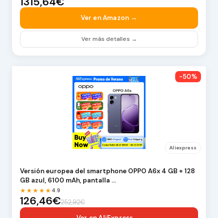
1315,64€
Ver en Amazon →
Ver más detalles →
-50%
Aliexpress
Versión europea del smartphone OPPO A6x 4 GB + 128
GB azul, 6100 mAh, pantalla …
★★★★★
4.9
126,46€
252,92€
Ver en AliExpress →