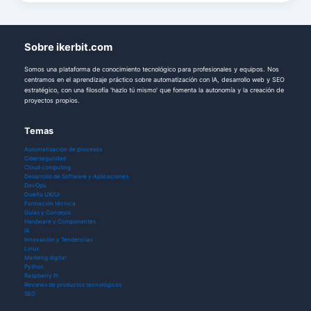
Sobre ikerbit.com
Somos una plataforma de conocimiento tecnológico para profesionales y equipos. Nos
centramos en el aprendizaje práctico sobre automatización con IA, desarrollo web y SEO
estratégico, con una filosofía 'hazlo tú mismo' que fomenta la autonomía y la creación de
proyectos propios.
Temas
Automatización de procesos
Ciberseguridad
Cloud computing
Desarrollo de Software y Aplicaciones
DevOps
Diseño UX/UI
Formación técnica
Guías y Consejos
Hardware y Componentes
IA
Innovación y Tendencias
Linux
Marketig digital
Python
Raspberry Pi
Reviews de productos tecnológicos
SEO