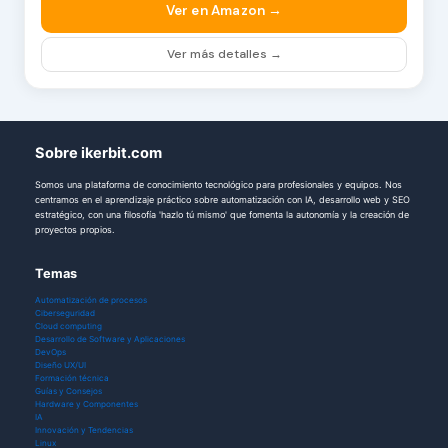
Ver en Amazon →
Ver más detalles →
Sobre ikerbit.com
Somos una plataforma de conocimiento tecnológico para profesionales y equipos. Nos
centramos en el aprendizaje práctico sobre automatización con IA, desarrollo web y SEO
estratégico, con una filosofía 'hazlo tú mismo' que fomenta la autonomía y la creación de
proyectos propios.
Temas
Automatización de procesos
Ciberseguridad
Cloud computing
Desarrollo de Software y Aplicaciones
DevOps
Diseño UX/UI
Formación técnica
Guías y Consejos
Hardware y Componentes
IA
Innovación y Tendencias
Linux