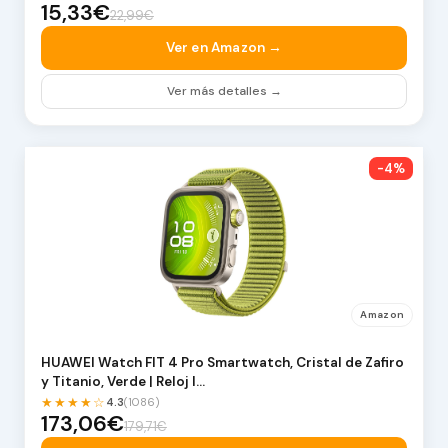
15,33€
22,99€
Ver en Amazon →
Ver más detalles →
-4%
Amazon
HUAWEI Watch FIT 4 Pro Smartwatch, Cristal de Zafiro
y Titanio, Verde | Reloj I…
★★★★☆
4.3
(1086)
173,06€
179,71€