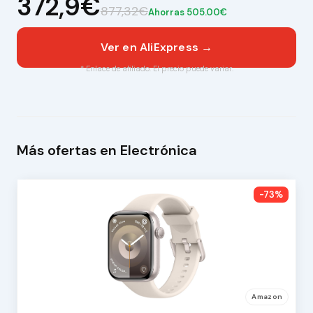
372,9€
877,32€
Ahorras 505.00€
Ver en AliExpress →
* Enlace de afiliado. El precio puede variar.
Más ofertas en Electrónica
-73%
Amazon