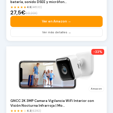
batería, sonido DSEE y micrófon…
★★★★★
4.6
(44533)
27,5€
69,99€
Ver en Amazon →
Ver más detalles →
-33%
Amazon
GNCC 2K 3MP Camara Vigilancia WiFi Interior con
Visión Nocturna Infrarroja | Mo…
★★★★☆
4.3
(6292)