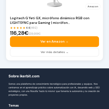
Amazon
Logitech G Yeti GX, micrófono dinámico RGB con
LIGHTSYNC para Gaming | micrófon…
★★★★★
4.6
(492)
116,28€
129,99€
Ver en Amazon →
Ver más detalles →
Sobre ikerbit.com
Somos una plataforma de conocimiento tecnológico para profesionales y equipos. Nos
centramos en el aprendizaje práctico sobre automatización con IA, desarrollo web y SEO
estratégico, con una filosofía 'hazlo tú mismo' que fomenta la autonomía y la creación de
proyectos propios.
Temas