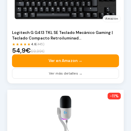
Amazon
Logitech G G413 TKL SE Teclado Mecánico Gaming |
Teclado Compacto Retroiluminad…
★★★★★
4.6
(445)
54,9€
69,99€
Ver en Amazon →
Ver más detalles →
-11%