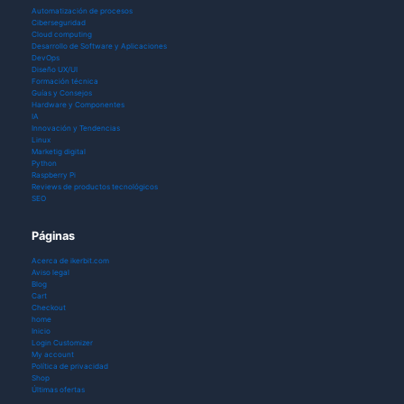
Automatización de procesos
Ciberseguridad
Cloud computing
Desarrollo de Software y Aplicaciones
DevOps
Diseño UX/UI
Formación técnica
Guías y Consejos
Hardware y Componentes
IA
Innovación y Tendencias
Linux
Marketig digital
Python
Raspberry Pi
Reviews de productos tecnológicos
SEO
Páginas
Acerca de ikerbit.com
Aviso legal
Blog
Cart
Checkout
home
Inicio
Login Customizer
My account
Política de privacidad
Shop
Últimas ofertas