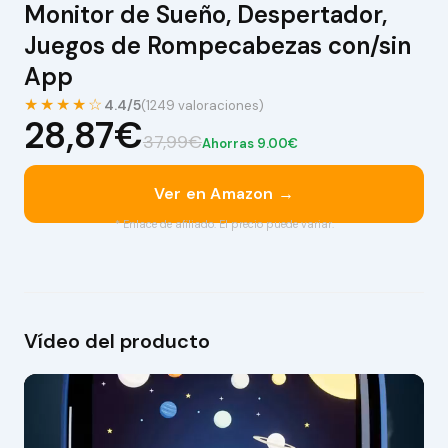
Monitor de Sueño, Despertador,
Juegos de Rompecabezas con/sin
App
★★★★☆
4.4/5
(1249 valoraciones)
28,87€
37,99€
Ahorras 9.00€
Ver en Amazon →
* Enlace de afiliado. El precio puede variar.
Vídeo del producto