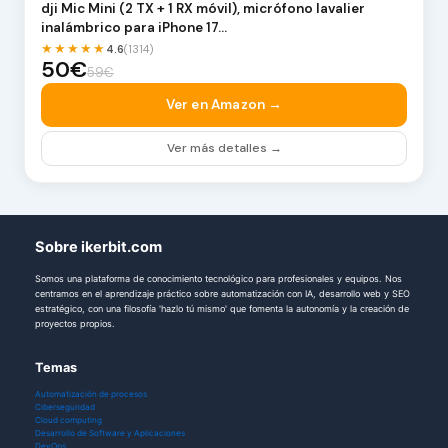
dji Mic Mini (2 TX + 1 RX móvil), micrófono lavalier
inalámbrico para iPhone 17…
★★★★★
4.6
(1314)
50€
59€
Ver en Amazon →
Ver más detalles →
Sobre ikerbit.com
Somos una plataforma de conocimiento tecnológico para profesionales y equipos. Nos
centramos en el aprendizaje práctico sobre automatización con IA, desarrollo web y SEO
estratégico, con una filosofía 'hazlo tú mismo' que fomenta la autonomía y la creación de
proyectos propios.
Temas
Automatización de procesos
Ciberseguridad
Cloud computing
Desarrollo de Software y Aplicaciones
DevOps