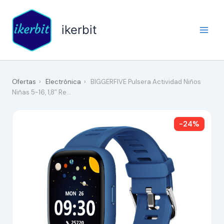
Ir
al
ikerbit
contenido
Ofertas
›
Electrónica
›
BIGGERFIVE Pulsera Actividad Niños
Niñas 5-16, 1,8″ Re…
-24%