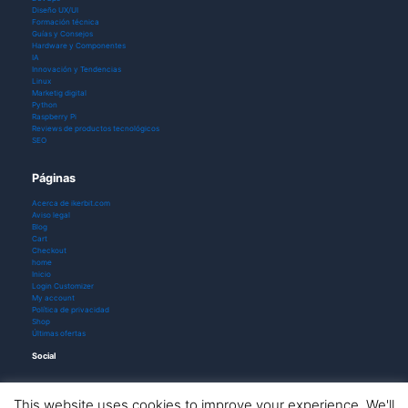
Diseño UX/UI
Formación técnica
Guías y Consejos
Hardware y Componentes
IA
Innovación y Tendencias
Linux
Marketig digital
Python
Raspberry Pi
Reviews de productos tecnológicos
SEO
Páginas
Acerca de ikerbit.com
Aviso legal
Blog
Cart
Checkout
home
Inicio
Login Customizer
My account
Política de privacidad
Shop
Últimas ofertas
Social
This website uses cookies to improve your experience. We'll