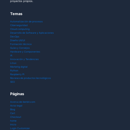
proyectos propios.
Temas
Automatización de procesos
Ciberseguridad
Cloud computing
Desarrollo de Software y Aplicaciones
DevOps
Diseño UX/UI
Formación técnica
Guías y Consejos
Hardware y Componentes
IA
Innovación y Tendencias
Linux
Marketig digital
Python
Raspberry Pi
Reviews de productos tecnológicos
SEO
Páginas
Acerca de ikerbit.com
Aviso legal
Blog
Cart
Checkout
home
Inicio
Login Customizer