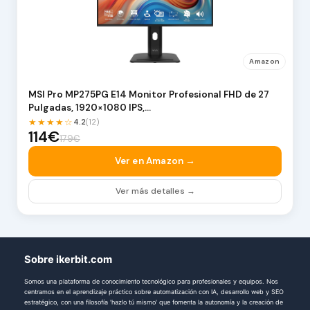
Amazon
MSI Pro MP275PG E14 Monitor Profesional FHD de 27
Pulgadas, 1920×1080 IPS,…
★★★★☆
4.2
(12)
114€
179€
Ver en Amazon →
Ver más detalles →
Sobre ikerbit.com
Somos una plataforma de conocimiento tecnológico para profesionales y equipos. Nos
centramos en el aprendizaje práctico sobre automatización con IA, desarrollo web y SEO
estratégico, con una filosofía 'hazlo tú mismo' que fomenta la autonomía y la creación de