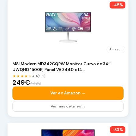
-45%
Amazon
MSI Modern MD342CQPW Monitor Curvo de 34″
UWQHD 1500R, Panel VA 3440 x 14…
★★★★☆
4.4
(98)
249€
449€
Ver en Amazon →
Ver más detalles →
-33%