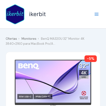
Ir
al
ikerbit
contenido
Ofertas
›
Monitores
›
BenQ MA320U 32” Monitor 4K
3840×2160 para MacBook Pro/A…
-5%