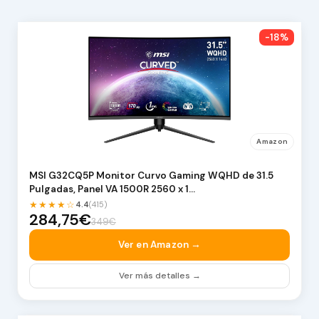
-18%
Amazon
MSI G32CQ5P Monitor Curvo Gaming WQHD de 31.5
Pulgadas, Panel VA 1500R 2560 x 1…
★★★★☆
4.4
(415)
284,75€
349€
Ver en Amazon →
Ver más detalles →