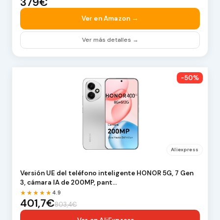
379€
Ver en Amazon →
Ver más detalles →
-50%
Aliexpress
Versión UE del teléfono inteligente HONOR 5G, 7 Gen
3, cámara IA de 200MP, pant…
★★★★★
4.9
401,7€
803,4€