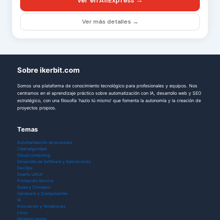
Ver en AliExpress →
Ver más detalles →
Sobre ikerbit.com
Somos una plataforma de conocimiento tecnológico para profesionales y equipos. Nos
centramos en el aprendizaje práctico sobre automatización con IA, desarrollo web y SEO
estratégico, con una filosofía 'hazlo tú mismo' que fomenta la autonomía y la creación de
proyectos propios.
Temas
Automatización de procesos
Ciberseguridad
Cloud computing
Desarrollo de Software y Aplicaciones
DevOps
Diseño UX/UI
Formación técnica
Guías y Consejos
Hardware y Componentes
IA
Innovación y Tendencias
Linux
Marketig digital