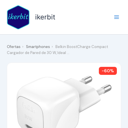
Ir
al
ikerbit
contenido
Ofertas
›
Smartphones
›
Belkin BoostCharge Compact
Cargador de Pared de 30 W, Ideal …
-60%