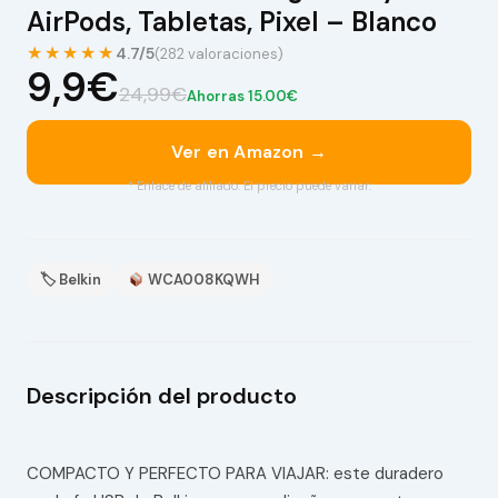
AirPods, Tabletas, Pixel – Blanco
★★★★★
4.7/5
(282 valoraciones)
9,9€
24,99€
Ahorras 15.00€
Ver en Amazon →
* Enlace de afiliado. El precio puede variar.
🏷 Belkin
WCA008KQWH
Descripción del producto
COMPACTO Y PERFECTO PARA VIAJAR: este duradero