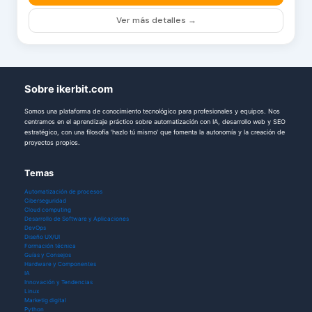
Ver más detalles →
Sobre ikerbit.com
Somos una plataforma de conocimiento tecnológico para profesionales y equipos. Nos
centramos en el aprendizaje práctico sobre automatización con IA, desarrollo web y SEO
estratégico, con una filosofía 'hazlo tú mismo' que fomenta la autonomía y la creación de
proyectos propios.
Temas
Automatización de procesos
Ciberseguridad
Cloud computing
Desarrollo de Software y Aplicaciones
DevOps
Diseño UX/UI
Formación técnica
Guías y Consejos
Hardware y Componentes
IA
Innovación y Tendencias
Linux
Marketig digital
Python