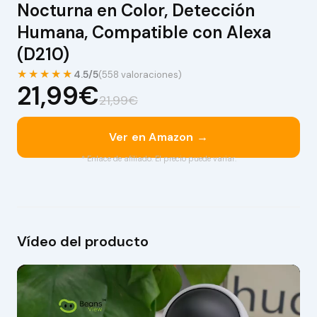
Nocturna en Color, Detección
Humana, Compatible con Alexa
(D210)
★★★★★
4.5/5
(558 valoraciones)
21,99€
21,99€
Ver en Amazon →
* Enlace de afiliado. El precio puede variar.
Vídeo del producto