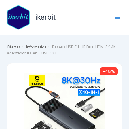
Ir
al
ikerbit
contenido
Ofertas
›
Informatica
›
Baseus USB C HUB Dual HDMI 8K 4K
adaptador 10-en-1 USB 3,2 1…
-48%