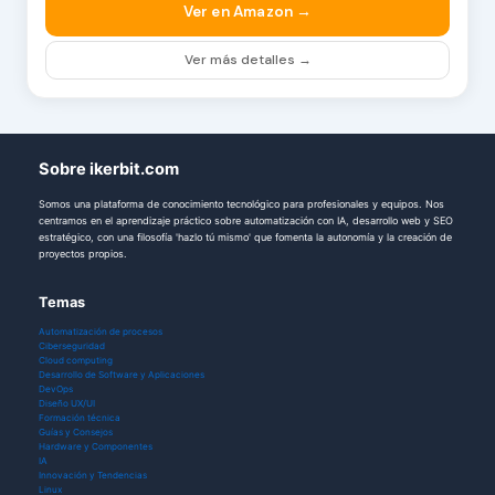
Ver en Amazon →
Ver más detalles →
Sobre ikerbit.com
Somos una plataforma de conocimiento tecnológico para profesionales y equipos. Nos
centramos en el aprendizaje práctico sobre automatización con IA, desarrollo web y SEO
estratégico, con una filosofía 'hazlo tú mismo' que fomenta la autonomía y la creación de
proyectos propios.
Temas
Automatización de procesos
Ciberseguridad
Cloud computing
Desarrollo de Software y Aplicaciones
DevOps
Diseño UX/UI
Formación técnica
Guías y Consejos
Hardware y Componentes
IA
Innovación y Tendencias
Linux