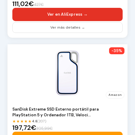
111,02€
427€
Ver en AliExpress →
Ver más detalles →
-35%
Amazon
SanDisk Extreme SSD Externo portátil para
PlayStation 5 y Ordenador 1TB, Veloci…
★★★★★
4.6
(207)
197,72€
305,99€