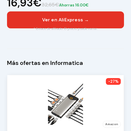
16,93€
32,65€
Ahorras 16.00€
Ver en AliExpress →
* Enlace de afiliado. El precio puede variar.
Más ofertas en Informatica
-27%
Amazon