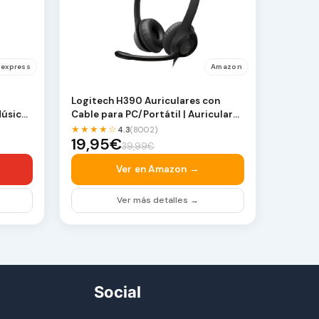
iexpress
Amazon
Logitech H390 Auriculares con
úsica,
Cable para PC/Portátil | Auriculares
estéreo con …
★★★★☆
4.3
(8002)
19,95€
39,99€
Ver en Amazon →
Ver más detalles →
Social