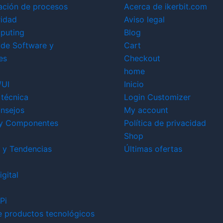
ación de procesos
Acerca de ikerbit.com
ridad
Aviso legal
puting
Blog
 de Software y
Cart
es
Checkout
home
/UI
Inicio
técnica
Login Customizer
nsejos
My account
y Componentes
Política de privacidad
Shop
 y Tendencias
Últimas ofertas
gital
Pi
e productos tecnológicos