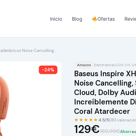
Inicio
Blog
Ofertas
Revi
inalámbricos Noise Cancelling…
Electrónica
2026-05-24 
Amazon
-24%
Baseus Inspire XH
Noise Cancelling
Cloud, Dolby Audi
Increíblemente D
Coral Atardecer
★★★★★
4.5/5
(183 valoracio
129€
169,99€
Ahorra