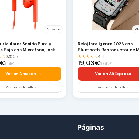
Amazon
Al
uriculares Sonido Puro y
Reloj Inteligente 2026 con
e Bajo con Microfono,Jack
Bluetooth, Reproductor de M
(Rojo)
Reloj Deportivo Di…
★☆
★★★★☆
3.5
(24)
4.4
3€
19,03€
9,4€
19,42€
Ver en Amazon →
Ver en AliExpress →
Ver más detalles →
Ver más detalles →
Páginas