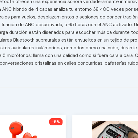
 Bluetooth ofrecen una experiencia sonora verdaderamente inmers
a ANC híbrido de 4 capas analiza tu entorno 38 400 veces por se
ideales para vuelos, desplazamientos o sesiones de concentración
 función de ANC desactivada, o 65 horas con el ANC activado. Un
larga duración están diseñados para escuchar música durante toda
culares Bluetooth supraurales están envueltos en un tejido de pro
stos auriculares inalámbricos, cómodos como una nube, durante to
de 5 micrófonos: llama con una calidad como si fuera cara a cara.
n conversaciones cristalinas en calles concurridas, cafeterías rui
-5%