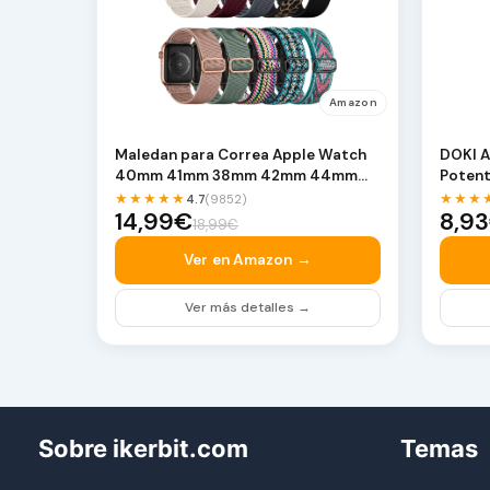
Amazon
Maledan para Correa Apple Watch
DOKI A
40mm 41mm 38mm 42mm 44mm
Potent
45mm 46mm 49mm | Corre…
3.5mm 
★★★★★
★★★
4.7
(9852)
14,99€
8,9
18,99€
Ver en Amazon →
Ver más detalles →
Sobre ikerbit.com
Temas