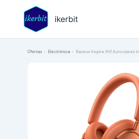
Ir
al
ikerbit
contenido
Ofertas
›
Electrónica
›
Baseus Inspire XH1 Auriculares 