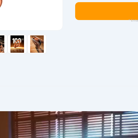
* Enla