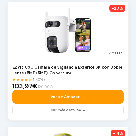
-20%
Amazon
EZVIZ C9C Cámara de Vigilancia Exterior 3K con Doble
Lente (5MP+5MP), Cobertura…
★★★★☆
4.4
(76)
103,97€
129,99€
Ver en Amazon →
Ver más detalles →
-14%