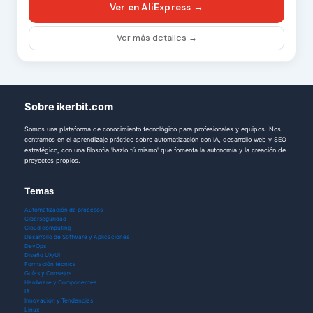
Ver en AliExpress →
Ver más detalles →
Sobre ikerbit.com
Somos una plataforma de conocimiento tecnológico para profesionales y equipos. Nos
centramos en el aprendizaje práctico sobre automatización con IA, desarrollo web y SEO
estratégico, con una filosofía 'hazlo tú mismo' que fomenta la autonomía y la creación de
proyectos propios.
Temas
Automatización de procesos
Ciberseguridad
Cloud computing
Desarrollo de Software y Aplicaciones
DevOps
Diseño UX/UI
Formación técnica
Guías y Consejos
Hardware y Componentes
IA
Innovación y Tendencias
Linux