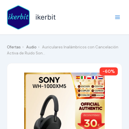
Ir
al
ikerbit
contenido
Ofertas
›
Audio
›
Auriculares Inalámbricos con Cancelación
Activa de Ruido Son…
-60%