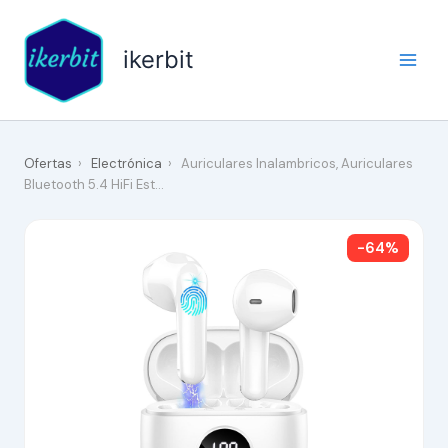
Ir
al
ikerbit
contenido
Ofertas
›
Electrónica
›
Auriculares Inalambricos, Auriculares
Bluetooth 5.4 HiFi Est…
-64%