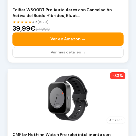
Edifier W800BT Pro Auriculares con Cancelación
Activa del Ruido Híbridos, Bluet…
★★★★★
4.5
(1929)
39,99€
54,99€
Ver en Amazon →
Ver más detalles →
-33%
Amazon
CMF by Nothing Watch Pro reloj intelligente con