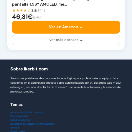
pantalla 1.96″ AMOLED, me…
★★★★☆
3.8
(3411)
46,31€
69€
Ver en Amazon →
Ver más detalles →
Sobre ikerbit.com
Somos una plataforma de conocimiento tecnológico para profesionales y equipos. Nos
centramos en el aprendizaje práctico sobre automatización con IA, desarrollo web y SEO
estratégico, con una filosofía 'hazlo tú mismo' que fomenta la autonomía y la creación de
proyectos propios.
Temas
Automatización de procesos
Ciberseguridad
Cloud computing
Desarrollo de Software y Aplicaciones
DevOps
Diseño UX/UI