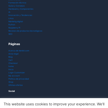
Formación técnica
Guías y Consejos
Hardware y Componentes
IA
Innovación y Tendencias
Linux
Marketig digital
Python
Raspberry Pi
Reviews de productos tecnológicos
SEO
Páginas
Acerca de ikerbit.com
Aviso legal
Blog
Cart
Checkout
home
Inicio
Login Customizer
My account
Política de privacidad
Shop
Últimas ofertas
Social
This website uses cookies to improve your experience. We'll