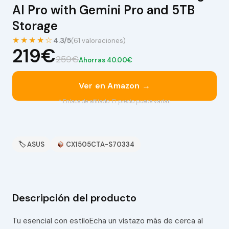
AI Pro with Gemini Pro and 5TB
Storage
★★★★☆
4.3/5
(61 valoraciones)
219€
259€
Ahorras 40.00€
Ver en Amazon →
* Enlace de afiliado. El precio puede variar.
🏷 ASUS
CX1505CTA-S70334
Descripción del producto
Tu esencial con estiloEcha un vistazo más de cerca al