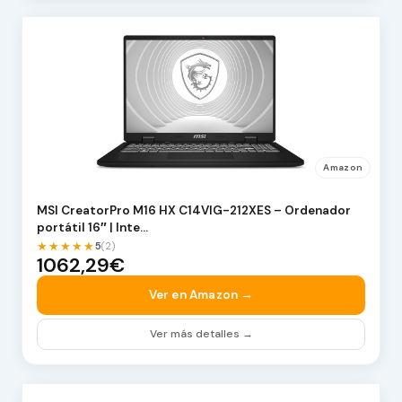
Amazon
MSI CreatorPro M16 HX C14VIG-212XES – Ordenador
portátil 16″ | Inte…
★★★★★
5
(2)
1062,29€
Ver en Amazon →
Ver más detalles →