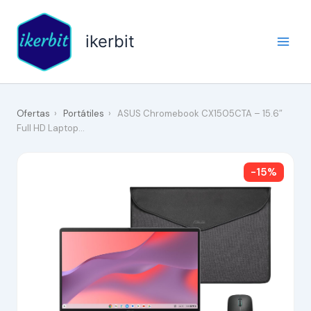
Ir
al
ikerbit
contenido
Ofertas
›
Portátiles
›
ASUS Chromebook CX1505CTA – 15.6″
Full HD Laptop…
-15%