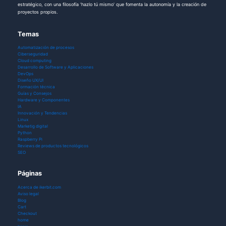
estratégico, con una filosofía 'hazlo tú mismo' que fomenta la autonomía y la creación de
proyectos propios.
Temas
Automatización de procesos
Ciberseguridad
Cloud computing
Desarrollo de Software y Aplicaciones
DevOps
Diseño UX/UI
Formación técnica
Guías y Consejos
Hardware y Componentes
IA
Innovación y Tendencias
Linux
Marketig digital
Python
Raspberry Pi
Reviews de productos tecnológicos
SEO
Páginas
Acerca de ikerbit.com
Aviso legal
Blog
Cart
Checkout
home