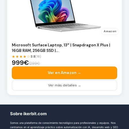
Amazon
Microsoft Surface Laptop, 13″ | Snapdragon X Plus |
16GB RAM, 256GB SSD |…
★★★★☆
3.8
(18)
999€
1299€
Ver en Amazon →
Ver más detalles →
Sobre ikerbit.com
Somos una plataforma de conocimiento tecnológico para profesionales y equipos. Nos
centramos en el aprendizaje práctico sobre automatización con IA, desarrollo web y SEO