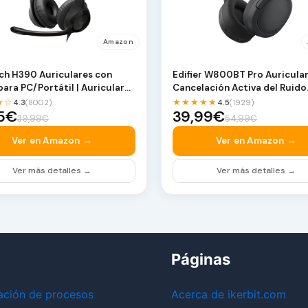
Amazon
ch H390 Auriculares con
Edifier W800BT Pro Auricula
para PC/Portátil | Auriculares
Cancelación Activa del Ruido
o con …
Híbridos, Bluet…
★☆
★★★★★
4.3
(8002)
4.5
(1929)
95€
39,99€
39,99€
54,99€
Ver en Amazon →
Ver en Amazon →
Ver más detalles →
Ver más detalles →
Páginas
ación de procesos
Acerca de ikerbit.com