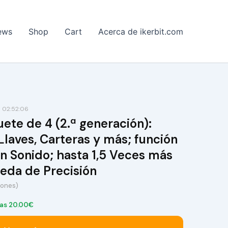
ews
Shop
Cart
Acerca de ikerbit.com
 02:52:06
 de 4 ​​​​​​​(2.ª generación):
Llaves, Carteras y más; función
on Sonido; hasta 1,5 Veces más
eda de Precisión
iones)
as 20.00€