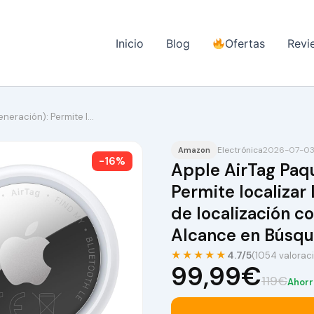
Inicio
Blog
Ofertas
Revi
ª generación): Permite l…
Electrónica
2026-07-03
Amazon
-16%
Apple AirTag Paquete
Permite localizar 
de localización c
Alcance en Búsqu
★★★★★
4.7/5
(1054 valorac
99,99€
119€
Ahorr