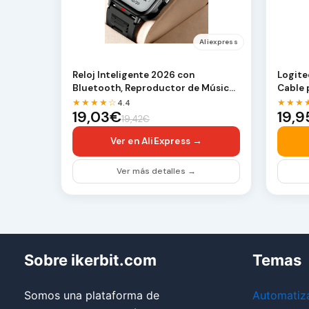
Aliexpress
Reloj Inteligente 2026 con
Logite
Bluetooth, Reproductor de Música,
Cable 
Reloj Deportivo Di…
estére
★★★★☆
★★★
4.4
19,03€
19,
19,42€
Ver en AliExpress →
Ver más detalles →
Sobre ikerbit.com
Temas
Somos una plataforma de
Automatiz