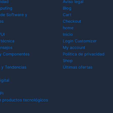
ridad
Aviso legal
puting
Blog
 de Software y
Cart
es
Checkout
home
/UI
Inicio
técnica
Login Customizer
nsejos
My account
y Componentes
Política de privacidad
Shop
 y Tendencias
Últimas ofertas
gital
Pi
e productos tecnológicos