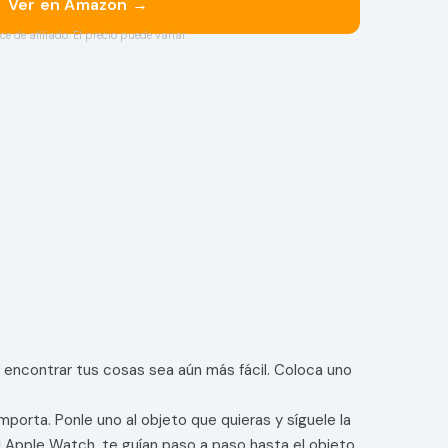
Ver en Amazon →
ce de afiliado. El precio puede variar.
 encontrar tus cosas sea aún más fácil. Coloca uno
rta. Ponle uno al objeto que quieras y síguele la
Apple Watch, te guían paso a paso hasta el objeto