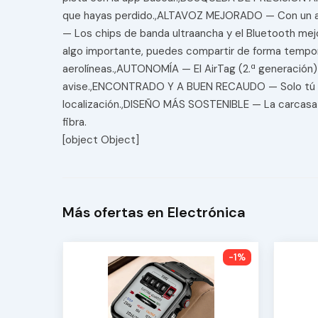
que hayas perdido.,ALTAVOZ MEJORADO — Con un alta
— Los chips de banda ultraancha y el Bluetooth m
algo importante, puedes compartir de forma tempora
aerolíneas.,AUTONOMÍA — El AirTag (2.ª generación)
avise.,ENCONTRADO Y A BUEN RECAUDO — Solo tú y los
localización.,DISEÑO MÁS SOSTENIBLE — La carcasa 
fibra.
[object Object]
Más ofertas en Electrónica
-1%