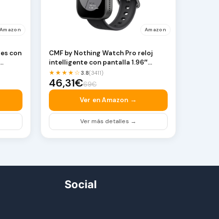
Amazon
Amazon
res con
CMF by Nothing Watch Pro reloj
intelligente con pantalla 1.96″
AMOLED, me…
★★★★☆
3.8
(3411)
46,31€
69€
Ver en Amazon →
Ver más detalles →
Social