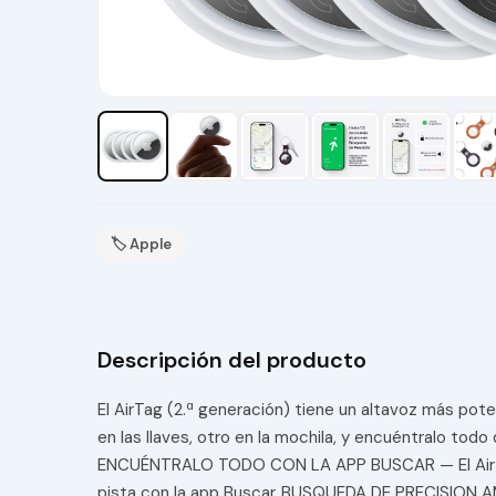
🏷 Apple
Descripción del producto
El AirTag (2.ª generación) tiene un altavoz más po
en las llaves, otro en la mochila, y encuéntralo todo
ENCUÉNTRALO TODO CON LA APP BUSCAR — El AirTag (2
pista con la app Buscar.,BUSQUEDA DE PRECISION AM