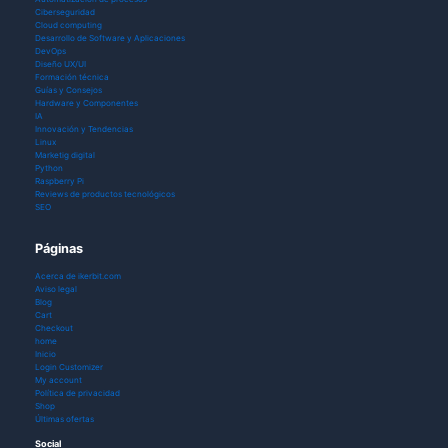
Ciberseguridad
Cloud computing
Desarrollo de Software y Aplicaciones
DevOps
Diseño UX/UI
Formación técnica
Guías y Consejos
Hardware y Componentes
IA
Innovación y Tendencias
Linux
Marketig digital
Python
Raspberry Pi
Reviews de productos tecnológicos
SEO
Páginas
Acerca de ikerbit.com
Aviso legal
Blog
Cart
Checkout
home
Inicio
Login Customizer
My account
Política de privacidad
Shop
Últimas ofertas
Social