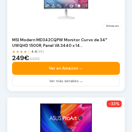
Amazon
MSI Modern MD342CQPW Monitor Curvo de 34″
UWQHD 1500R, Panel VA 3440 x 14…
★★★★☆
4.4
(98)
249€
449€
Ver en Amazon →
Ver más detalles →
-33%