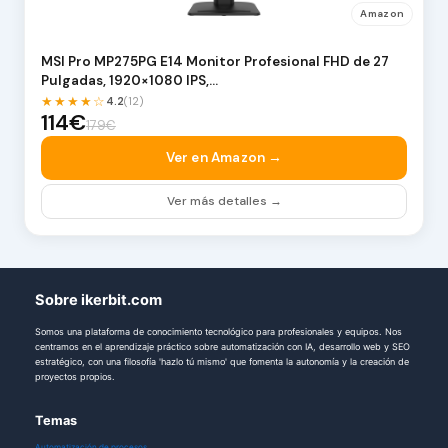
Amazon
MSI Pro MP275PG E14 Monitor Profesional FHD de 27
Pulgadas, 1920×1080 IPS,…
★★★★☆
4.2
(12)
114€
179€
Ver en Amazon →
Ver más detalles →
Sobre ikerbit.com
Somos una plataforma de conocimiento tecnológico para profesionales y equipos. Nos
centramos en el aprendizaje práctico sobre automatización con IA, desarrollo web y SEO
estratégico, con una filosofía 'hazlo tú mismo' que fomenta la autonomía y la creación de
proyectos propios.
Temas
Automatización de procesos