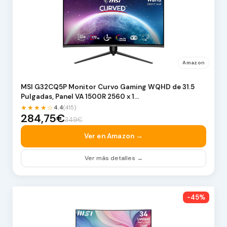
Amazon
MSI G32CQ5P Monitor Curvo Gaming WQHD de 31.5
Pulgadas, Panel VA 1500R 2560 x 1…
★★★★☆
4.4
(415)
284,75€
349€
Ver en Amazon →
Ver más detalles →
-45%