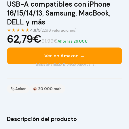
USB-A compatibles con iPhone
16/15/14/13, Samsung, MacBook,
DELL y más
★★★★★
4.6/5
(2296 valoraciones)
62,79€
91,99€
Ahorras 29.00€
Ver en Amazon →
* Enlace de afiliado. El precio puede variar.
🏷 Anker
20 000 mah
Descripción del producto