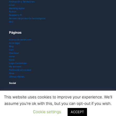
Innovación y Tendencias
Linux
Marketig digital
Python
Raspberry Pi
Reviews de productos tecnológicos
SEO
Páginas
Acerca de ikerbit.com
Aviso legal
Blog
Cart
Checkout
home
Inicio
Login Customizer
My account
Política de privacidad
Shop
Últimas ofertas
Social
This website uses cookies to improve your experience. We'll
assume you're ok with this, but you can opt-out if you wish.
Todos los derechos © 2026 ikerbit |
Aviso de afiliación
Cookie settings
ACCEPT