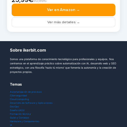
30,99€
Ver en Amazon →
Ver más detalles →
Sobre ikerbit.com
Somos una plataforma de conocimiento tecnológico para profesionales y equipos. Nos
centramos en el aprendizaje práctico sobre automatización con IA, desarrollo web y SEO
estratégico, con una filosofía 'hazlo tú mismo' que fomenta la autonomía y la creación de
proyectos propios.
Temas
Automatización de procesos
Ciberseguridad
Cloud computing
Desarrollo de Software y Aplicaciones
DevOps
Diseño UX/UI
Formación técnica
Guías y Consejos
Hardware y Componentes
IA