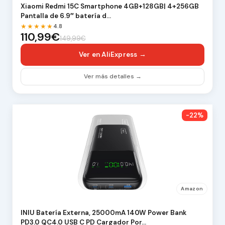
Xiaomi Redmi 15C Smartphone 4GB+128GB| 4+256GB
Pantalla de 6.9″ batería d…
★★★★★
4.8
110,99€
149,99€
Ver en AliExpress →
Ver más detalles →
-22%
Amazon
INIU Batería Externa, 25000mA 140W Power Bank
PD3.0 QC4.0 USB C PD Cargador Por…