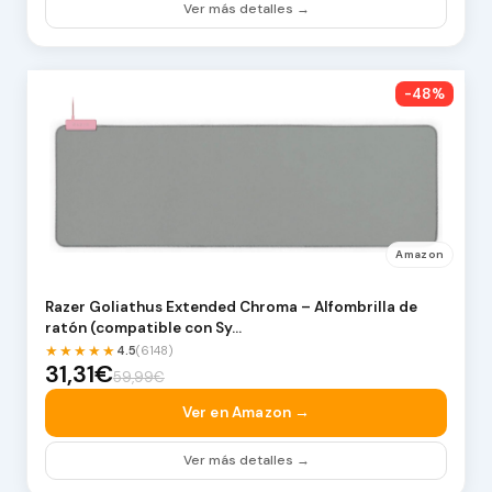
Ver más detalles →
-48%
Amazon
Razer Goliathus Extended Chroma – Alfombrilla de
ratón (compatible con Sy…
★★★★★
4.5
(6148)
31,31€
59,99€
Ver en Amazon →
Ver más detalles →