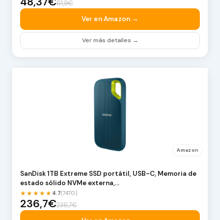
48,37€
61,9€
Ver en Amazon →
Ver más detalles →
Amazon
SanDisk 1TB Extreme SSD portátil, USB-C, Memoria de
estado sólido NVMe externa,…
★★★★★
4.7
(7470)
236,7€
236,7€