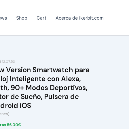
ews
Shop
Cart
Acerca de ikerbit.com
12:07:53
w Version Smartwatch para
oj Inteligente con Alexa,
th, 90+ Modos Deportivos,
or de Sueño, Pulsera de
droid iOS
iones)
ras 56.00€