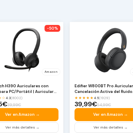
-50%
Amazon
ch H390 Auriculares con
Edifier W800BT Pro Auricula
para PC/Portátil | Auriculares
Cancelación Activa del Ruido
o con …
Híbridos, Bluet…
★☆
★★★★★
4.3
(8002)
4.5
(1929)
95€
39,99€
39,99€
54,99€
Ver en Amazon →
Ver en Amazon →
Ver más detalles →
Ver más detalles →