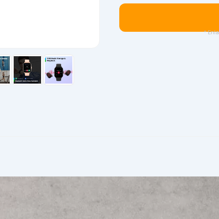
* Enla