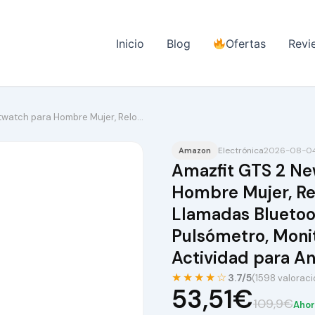
Inicio
Blog
Ofertas
Revi
twatch para Hombre Mujer, Relo…
Electrónica
2026-08-04 
Amazon
Amazfit GTS 2 Ne
Hombre Mujer, Rel
Llamadas Bluetoo
Pulsómetro, Monit
Actividad para An
★★★★☆
3.7/5
(1598 valorac
53,51€
109,9€
Ahor