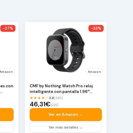
-27%
-33%
Amazon
Amazon
res con
CMF by Nothing Watch Pro reloj
intelligente con pantalla 1.96″
AMOLED, me…
★★★★☆
3.8
(3411)
46,31€
69€
Ver en Amazon →
Ver más detalles →