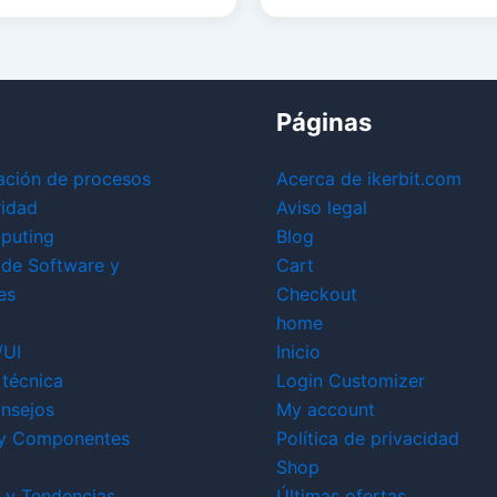
Páginas
ación de procesos
Acerca de ikerbit.com
ridad
Aviso legal
puting
Blog
 de Software y
Cart
es
Checkout
home
/UI
Inicio
técnica
Login Customizer
nsejos
My account
y Componentes
Política de privacidad
Shop
 y Tendencias
Últimas ofertas