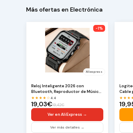
Más ofertas en Electrónica
-1%
Aliexpress
Reloj Inteligente 2026 con
Logite
Bluetooth, Reproductor de Música,
Cable 
Reloj Deportivo Di…
estére
★★★★☆
★★★
4.4
19,03€
19,
19,42€
Ver en AliExpress →
Ver más detalles →