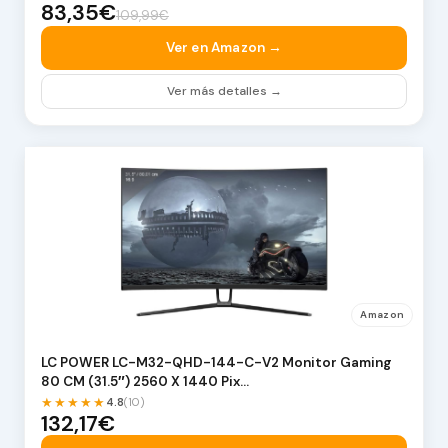
83,35€
109,99€
Ver en Amazon →
Ver más detalles →
Amazon
LC POWER LC-M32-QHD-144-C-V2 Monitor Gaming
80 CM (31.5″) 2560 X 1440 Pix…
★★★★★
4.8
(10)
132,17€