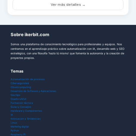
Ver más detalles →
Sobre ikerbit.com
Somos una plataforma de conocimiento tecnológico para profesionales y equipos. Nos
centramos en el aprendizaje práctico sobre automatización con IA, desarrollo web y SEO
estratégico, con una filosofía 'hazlo tú mismo' que fomenta la autonomía y la creación de
proyectos propios.
Temas
Automatización de procesos
Ciberseguridad
Cloud computing
Desarrollo de Software y Aplicaciones
DevOps
Diseño UX/UI
Formación técnica
Guías y Consejos
Hardware y Componentes
IA
Innovación y Tendencias
Linux
Marketig digital
Python
Raspberry Pi