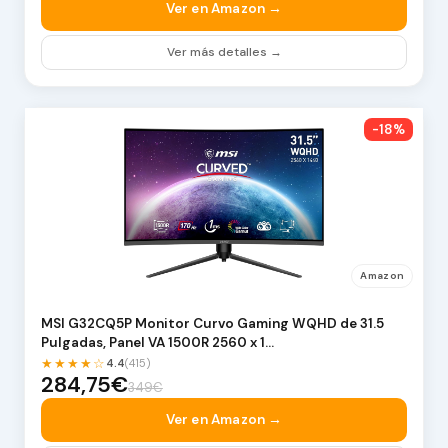
Ver en Amazon →
Ver más detalles →
-18%
Amazon
MSI G32CQ5P Monitor Curvo Gaming WQHD de 31.5
Pulgadas, Panel VA 1500R 2560 x 1…
★★★★☆
4.4
(415)
284,75€
349€
Ver en Amazon →