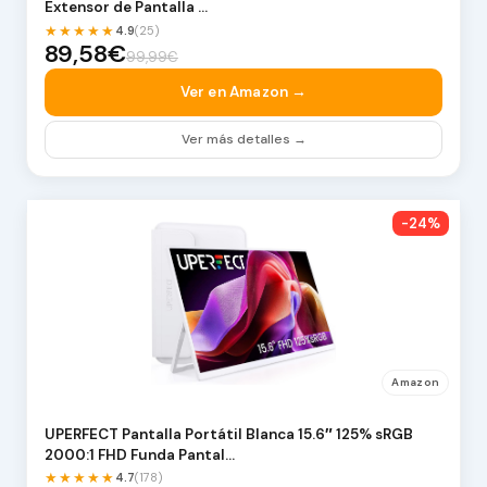
Extensor de Pantalla …
★★★★★
4.9
(25)
89,58€
99,99€
Ver en Amazon →
Ver más detalles →
-24%
Amazon
UPERFECT Pantalla Portátil Blanca 15.6″ 125% sRGB
2000:1 FHD Funda Pantal…
★★★★★
4.7
(178)