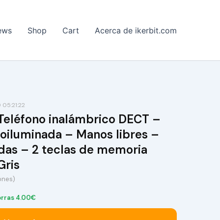
ews
Shop
Cart
Acerca de ikerbit.com
05:21:22
eléfono inalámbrico DECT –
roiluminada – Manos libres –
das – 2 teclas de memoria
Gris
ones)
rras 4.00€