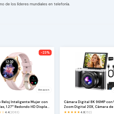
o de los líderes mundiales en telefonía.
-23%
Amazon
o Reloj Inteligente Mujer con
Cámara Digital 8K 96MP con 
as, 1.27″ Redondo HD Display
Zoom Digital 20X, Cámara de
con Enfoque …
★☆
★★★★★
4.4
(2083)
4.8
(152)