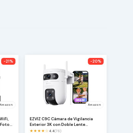
-21%
-20%
Amazon
Amazon
WiFi,
EZVIZ C9C Cámara de Vigilancia
 Fotos
Exterior 3K con Doble Lente
(5MP+5MP), Cobertura…
★★★★☆
4.4
(76)