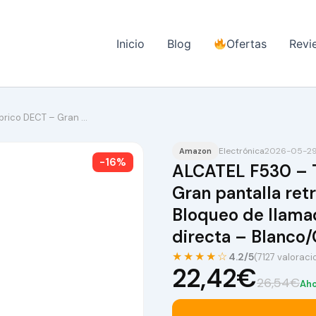
Inicio
Blog
Ofertas
Revi
brico DECT – Gran …
Electrónica
2026-05-29 
Amazon
-16%
ALCATEL F530 – T
Gran pantalla ret
Bloqueo de llama
directa – Blanco/
★★★★☆
4.2/5
(7127 valoraci
22,42€
26,54€
Aho