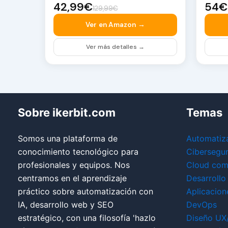
42,99€
54€
129,99€
Ver en Amazon →
Ver más detalles →
Sobre ikerbit.com
Temas
Somos una plataforma de
Automatiz
conocimiento tecnológico para
Cibersegu
profesionales y equipos. Nos
Cloud com
centramos en el aprendizaje
Desarrollo
práctico sobre automatización con
Aplicacion
IA, desarrollo web y SEO
DevOps
estratégico, con una filosofía 'hazlo
Diseño UX