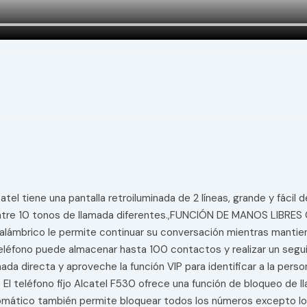
el tiene una pantalla retroiluminada de 2 líneas, grande y fácil 
ija entre 10 tonos de llamada diferentes.,FUNCIÓN DE MANOS LIB
nalámbrico le permite continuar su conversación mientras mantien
ono puede almacenar hasta 100 contactos y realizar un seguim
da directa y aproveche la función VIP para identificar a la pers
léfono fijo Alcatel F530 ofrece una función de bloqueo de llam
mático también permite bloquear todos los números excepto los