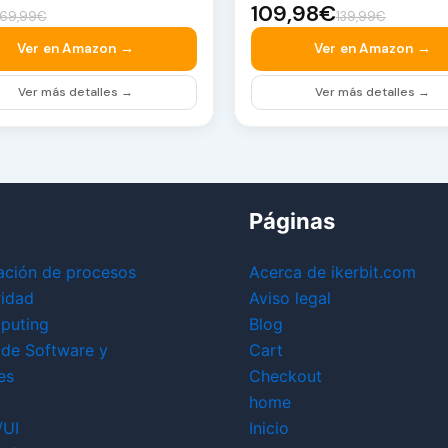
109,98€
69,99€
139,99€
Ver en Amazon →
Ver en Amazon →
Ver más detalles →
Ver más detalles →
Páginas
ación de procesos
Acerca de ikerbit.com
ridad
Aviso legal
puting
Blog
 de Software y
Cart
es
Checkout
home
/UI
Inicio