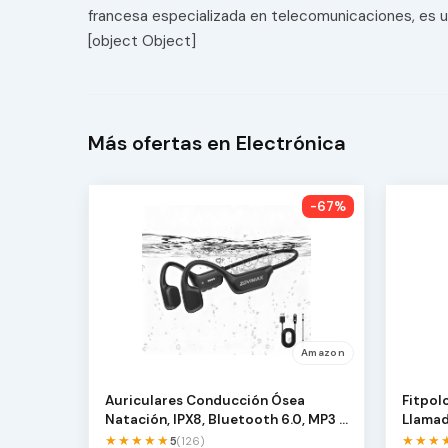
francesa especializada en telecomunicaciones, es un
[object Object]
Más ofertas en Electrónica
-67%
Amazon
Auriculares Conducción Ósea
Fitpol
Natación, IPX8, Bluetooth 6.0, MP3 8
Llamad
GB | Open-Ear …
Sm…
★★★★★
★★★
5
(126)