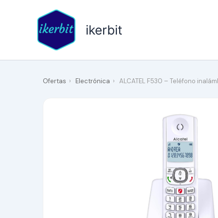
Ir
al
ikerbit
contenido
Ofertas
›
Electrónica
›
ALCATEL F530 – Teléfono inalám