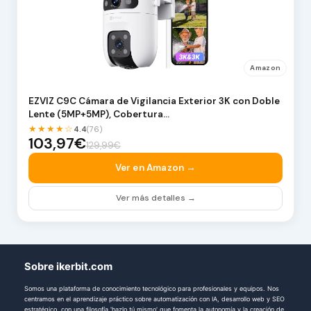
Amazon
EZVIZ C9C Cámara de Vigilancia Exterior 3K con Doble
Lente (5MP+5MP), Cobertura…
★★★★☆
4.4
(76)
103,97€
129,99€
Ver en Amazon →
Ver más detalles →
Sobre ikerbit.com
Somos una plataforma de conocimiento tecnológico para profesionales y equipos. Nos
centramos en el aprendizaje práctico sobre automatización con IA, desarrollo web y SEO
estratégico, con una filosofía 'hazlo tú mismo' que fomenta la autonomía y la creación de