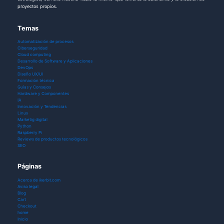
proyectos propios.
Temas
Automatización de procesos
Ciberseguridad
Cloud computing
Desarrollo de Software y Aplicaciones
DevOps
Diseño UX/UI
Formación técnica
Guías y Consejos
Hardware y Componentes
IA
Innovación y Tendencias
Linux
Marketig digital
Python
Raspberry Pi
Reviews de productos tecnológicos
SEO
Páginas
Acerca de ikerbit.com
Aviso legal
Blog
Cart
Checkout
home
Inicio