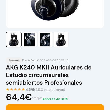
Electrónica
2026-08-01 20:15:45
Amazon
AKG K240 MKII Auriculares de
Estudio circumaurales
semiabiertos Profesionales
★★★★★
4.5/5
(4330 valoraciones)
64,4€
109€
Ahorras 45.00€