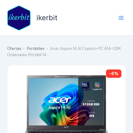
Ir
al
ikerbit
contenido
Ofertas
›
Portátiles
›
Acer Aspire 14 AI Copilot+ PC A14-52M,
Ordenador Portátil 14…
-6%