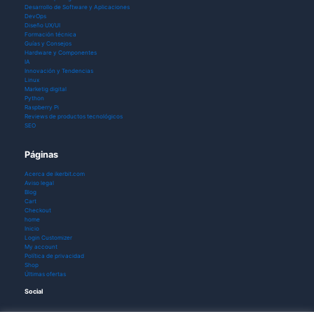
Desarrollo de Software y Aplicaciones
DevOps
Diseño UX/UI
Formación técnica
Guías y Consejos
Hardware y Componentes
IA
Innovación y Tendencias
Linux
Marketig digital
Python
Raspberry Pi
Reviews de productos tecnológicos
SEO
Páginas
Acerca de ikerbit.com
Aviso legal
Blog
Cart
Checkout
home
Inicio
Login Customizer
My account
Política de privacidad
Shop
Últimas ofertas
Social