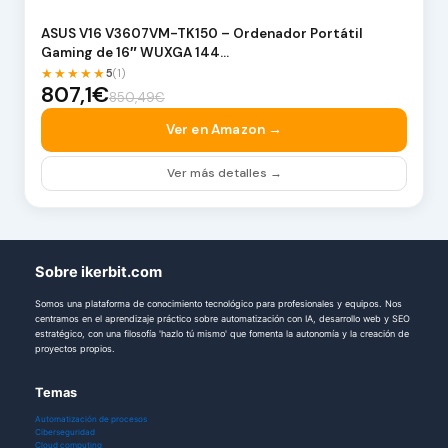
ASUS V16 V3607VM-TK150 – Ordenador Portátil
Gaming de 16″ WUXGA 144…
★★★★★
5
(1)
807,1€
850,49€
Ver en Amazon →
Ver más detalles →
Sobre ikerbit.com
Somos una plataforma de conocimiento tecnológico para profesionales y equipos. Nos
centramos en el aprendizaje práctico sobre automatización con IA, desarrollo web y SEO
estratégico, con una filosofía 'hazlo tú mismo' que fomenta la autonomía y la creación de
proyectos propios.
Temas
Automatización de procesos
Ciberseguridad
Cloud computing