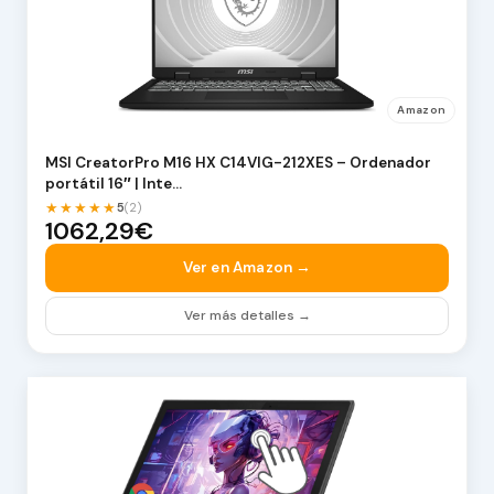
Amazon
MSI CreatorPro M16 HX C14VIG-212XES – Ordenador
portátil 16″ | Inte…
★★★★★
5
(2)
1062,29€
Ver en Amazon →
Ver más detalles →