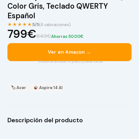
Color Gris, Teclado QWERTY
Español
★★★★★
5/5
(4 valoraciones)
799€
849€
Ahorras 50.00€
Ver en Amazon →
* Enlace de afiliado. El precio puede variar.
🏷 Acer
Aspire 14 AI
Descripción del producto