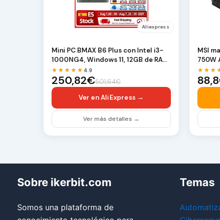
Aliexpress
Mini PC BMAX B6 Plus con Intel i3-
MSI ma
1000NG4, Windows 11, 12GB de RAM,
750W 
512GB SSD, …
Retail
★★★★★
★★★
4.9
250,82€
88,
501,64€
Ver en AliExpress →
Ver más detalles →
Sobre ikerbit.com
Temas
Somos una plataforma de
Automatiz