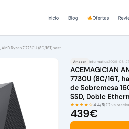
Inicio
Blog
Ofertas
Revi
AMD Ryzen 7 7730U (8C/16T, hast…
Informatica
2026-06-27
Amazon
ACEMAGICIAN AM
7730U (8C/16T, h
de Sobremesa 16
SSD, Doble Ethern
★★★★☆
4.4/5
(217 valoraci
439€