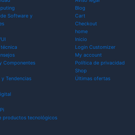
ridad
Aviso legal
puting
Blog
 de Software y
Cart
es
Checkout
home
/UI
Inicio
técnica
Login Customizer
nsejos
My account
y Componentes
Política de privacidad
Shop
 y Tendencias
Últimas ofertas
gital
Pi
e productos tecnológicos