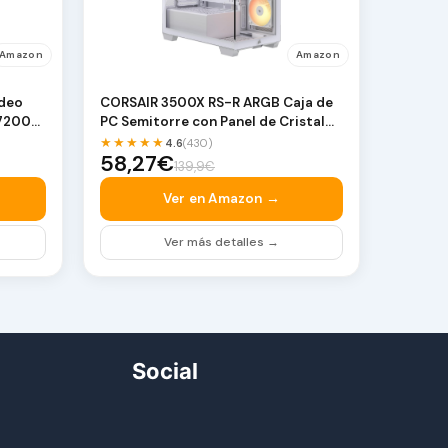
Amazon
Amazon
ideo
CORSAIR 3500X RS-R ARGB Caja de
 7200
PC Semitorre con Panel de Cristal
Panorámico – …
★★★★★
4.6
(430)
58,27€
139,9€
Ver en Amazon →
Ver más detalles →
Social