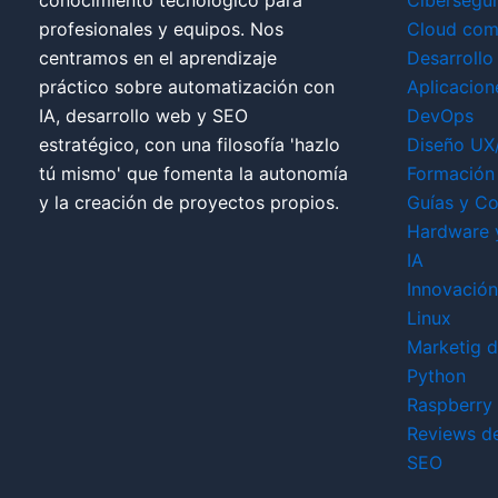
conocimiento tecnológico para
Cibersegu
profesionales y equipos. Nos
Cloud com
centramos en el aprendizaje
Desarrollo
práctico sobre automatización con
Aplicacion
IA, desarrollo web y SEO
DevOps
estratégico, con una filosofía 'hazlo
Diseño UX
tú mismo' que fomenta la autonomía
Formación 
y la creación de proyectos propios.
Guías y Co
Hardware 
IA
Innovación
Linux
Marketig di
Python
Raspberry 
Reviews d
SEO