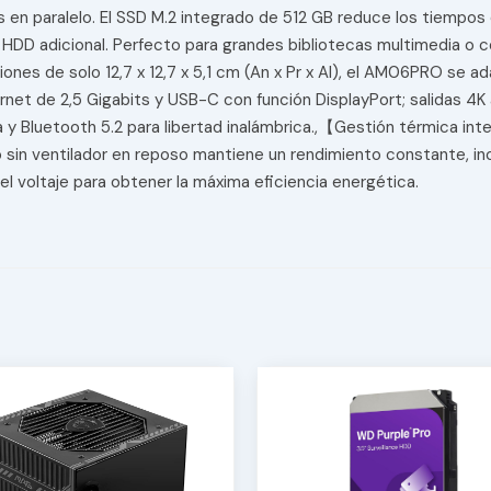
es en paralelo. El SSD M.2 integrado de 512 GB reduce los tiempo
DD adicional. Perfecto para grandes bibliotecas multimedia o c
 de solo 12,7 x 12,7 x 5,1 cm (An x Pr x Al), el AM06PRO se ad
rnet de 2,5 Gigabits y USB-C con función DisplayPort; salidas 4K 
a y Bluetooth 5.2 para libertad inalámbrica.,【Gestión térmica int
o sin ventilador en reposo mantiene un rendimiento constante, in
l voltaje para obtener la máxima eficiencia energética.