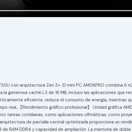
U con arquitectura Zen 3+. El mini PC AM06PRO combina 6 núcle
s a la generosa caché L3 de 16 MB, incluso las aplicaciones que r
rgéticamente eficiente, reduce el consumo de energía, mientras 
mpo real.,【Rendimiento gráfico profesional】 Unidad gráfica AMD
nto tareas cotidianas, como aplicaciones ofimáticas, como proy
 arquitectura de pantalla central optimizada proporciona un rendi
GB de RAM DDR4 y capacidad de ampliación. La memoria de doble c