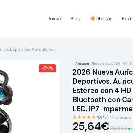
Inicio
Blog
Ofertas
Revi
icos Deportivos, Auriculares …
Electrónica
2026-05-30 
Amazon
-74%
2026 Nueva Auric
Deportivos, Auric
Estéreo con 4 HD
Bluetooth con Can
LED, IP7 Imperme
★★★★★
4.9/5
(177 valoracio
25,64€
99,99€
Ah