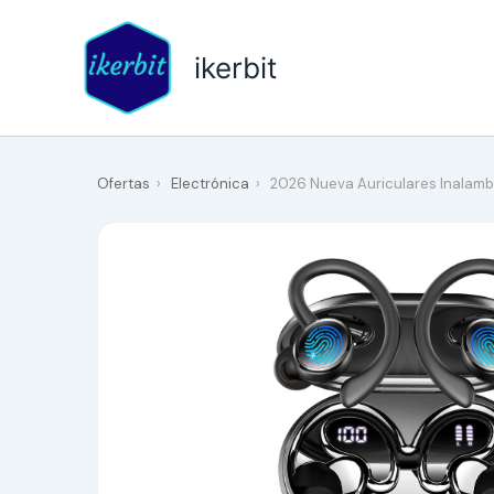
Ir
al
ikerbit
contenido
Ofertas
›
Electrónica
›
2026 Nueva Auriculares Inalambr