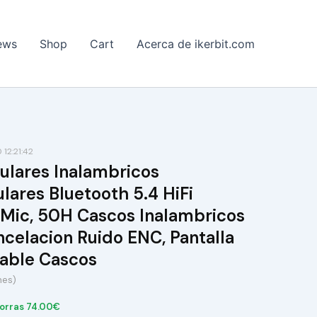
ews
Shop
Cart
Acerca de ikerbit.com
12:21:42
ulares Inalambricos
ulares Bluetooth 5.4 HiFi
 Mic, 50H Cascos Inalambricos
celacion Ruido ENC, Pantalla
able Cascos
nes)
orras 74.00€