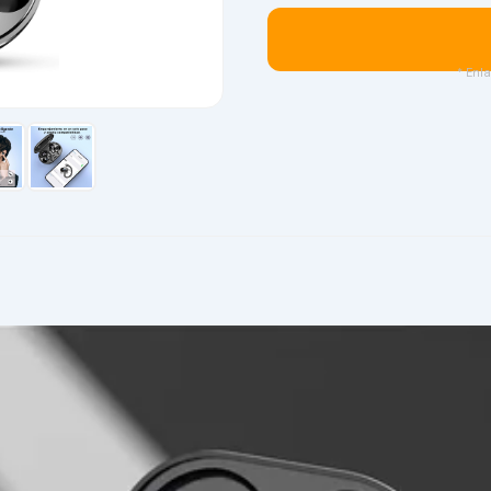
* Enla