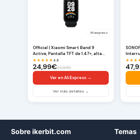
Aliexpress
Official | Xiaomi Smart Band 9
SONOFF
Active, Pantalla TFT de 1.47», alta
Interr
tasa de refr…
Sin Ne
★★★★★
★★★
4.8
24,99€
47,
24,99€
Ver en AliExpress →
Ver más detalles →
Sobre ikerbit.com
Temas