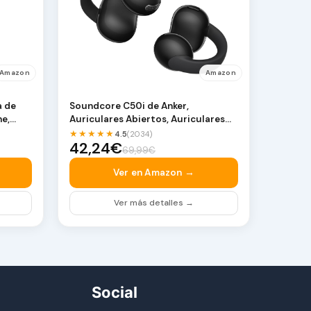
Amazon
Amazon
a de
Soundcore C50i de Anker,
he,
Auriculares Abiertos, Auriculares
con Clip, diseño Fle…
★★★★★
4.5
(2034)
42,24€
69,99€
Ver en Amazon →
Ver más detalles →
Social