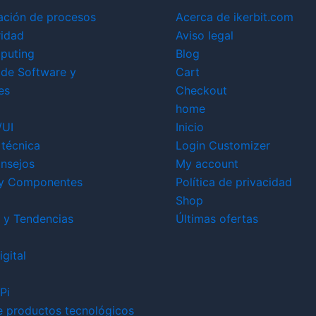
ación de procesos
Acerca de ikerbit.com
ridad
Aviso legal
puting
Blog
 de Software y
Cart
es
Checkout
home
/UI
Inicio
técnica
Login Customizer
nsejos
My account
y Componentes
Política de privacidad
Shop
 y Tendencias
Últimas ofertas
gital
Pi
e productos tecnológicos