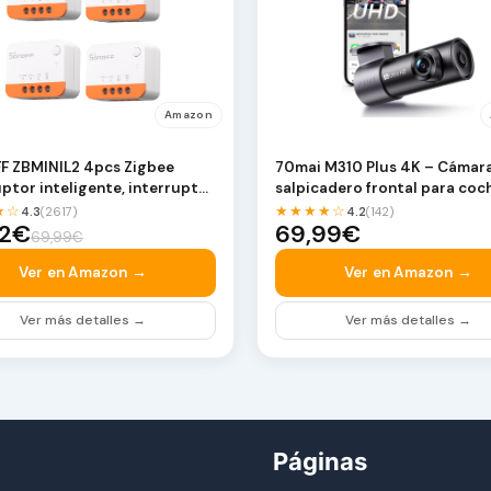
Amazon
 ZBMINIL2 4pcs Zigbee
70mai M310 Plus 4K – Cámar
uptor inteligente, interruptor
salpicadero frontal para coc
utro，Int…
2160P Mini…
★☆
★★★★☆
4.3
(2617)
4.2
(142)
92€
69,99€
69,99€
Ver en Amazon →
Ver en Amazon →
Ver más detalles →
Ver más detalles →
Páginas